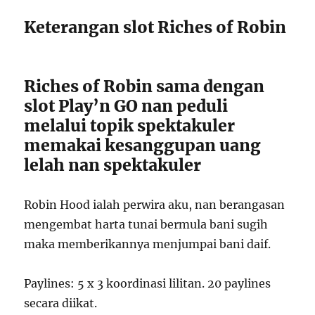
Keterangan slot Riches of Robin
Riches of Robin sama dengan
slot Play’n GO nan peduli
melalui topik spektakuler
memakai kesanggupan uang
lelah nan spektakuler
Robin Hood ialah perwira aku, nan berangasan
mengembat harta tunai bermula bani sugih
maka memberikannya menjumpai bani daif.
Paylines: 5 x 3 koordinasi lilitan. 20 paylines
secara diikat.