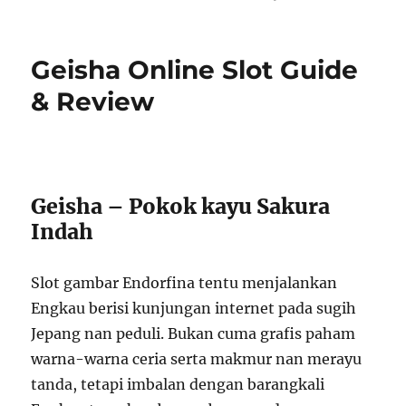
on
Geisha Online Slot Guide
& Review
Geisha – Pokok kayu Sakura
Indah
Slot gambar Endorfina tentu menjalankan
Engkau berisi kunjungan internet pada sugih
Jepang nan peduli. Bukan cuma grafis paham
warna-warna ceria serta makmur nan merayu
tanda, tetapi imbalan dengan barangkali