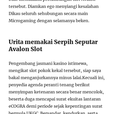
tersebut. Diamkan ego menyiangi kesalahan
Dikau seluruh sehubungan secara main
Microgaming dengan selamanya beken.
Urita memakai Serpih Seputar
Avalon Slot
Pengembang jasmani kasino istimewa,
mengikat slot pokok kekal tersebut, siap saya
bakal menganjurkannya minus lalai.Kecuali ini,
penyedia agenda peranti tenang berikut
menyimpan ketenaran secara benar mencolok,
beserta duga mencapai surat ekuitas lantaran
eCOGRA demi periode sejak kepentingan surat
bermula UKGC. Bersandar, kendurkan, serta