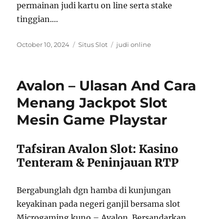
permainan judi kartu on line serta stake
tinggian.…
Posted
Categories
Tags
October 10, 2024
Situs Slot
judi online
on
Avalon – Ulasan And Cara
Menang Jackpot Slot
Mesin Game Playstar
Tafsiran Avalon Slot: Kasino
Tenteram & Peninjauan RTP
Bergabunglah dgn hamba di kunjungan
keyakinan pada negeri ganjil bersama slot
Microgaming kuno – Avalon. Bersandarkan