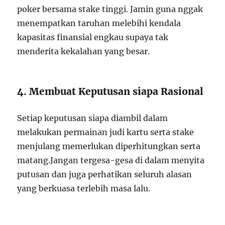
poker bersama stake tinggi. Jamin guna nggak
menempatkan taruhan melebihi kendala
kapasitas finansial engkau supaya tak
menderita kekalahan yang besar.
4. Membuat Keputusan siapa Rasional
Setiap keputusan siapa diambil dalam
melakukan permainan judi kartu serta stake
menjulang memerlukan diperhitungkan serta
matang.Jangan tergesa-gesa di dalam menyita
putusan dan juga perhatikan seluruh alasan
yang berkuasa terlebih masa lalu.