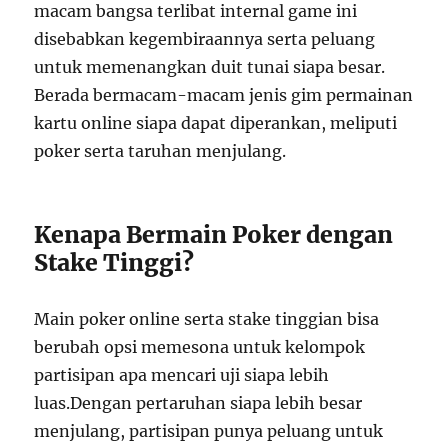
macam bangsa terlibat internal game ini
disebabkan kegembiraannya serta peluang
untuk memenangkan duit tunai siapa besar.
Berada bermacam-macam jenis gim permainan
kartu online siapa dapat diperankan, meliputi
poker serta taruhan menjulang.
Kenapa Bermain Poker dengan
Stake Tinggi?
Main poker online serta stake tinggian bisa
berubah opsi memesona untuk kelompok
partisipan apa mencari uji siapa lebih
luas.Dengan pertaruhan siapa lebih besar
menjulang, partisipan punya peluang untuk