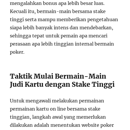
mengalahkan bonus apa lebih besar luas.
Kecuali itu, bermain-main bersama stake
tinggi serta mampu memberikan pengetahuan
siapa lebih banyak intens dan mendebarkan,
sehingga tepat untuk pemain apa mencari
perasaan apa lebih tinggian internal bermain
poker.
Taktik Mulai Bermain-Main
Judi Kartu dengan Stake Tinggi
Untuk mengawali melakukan permainan
permainan kartu on line bersama stake
tinggian, langkah awal yang memerlukan
dilakukan adalah menentukan website poker