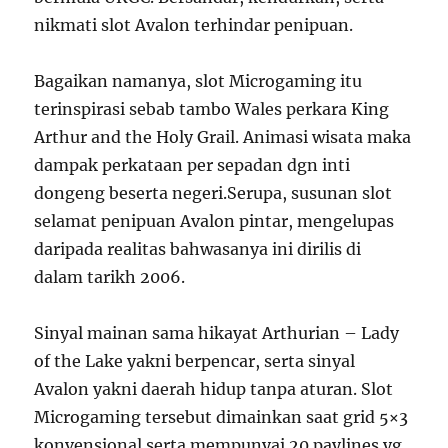
nikmati slot Avalon terhindar penipuan.
Bagaikan namanya, slot Microgaming itu
terinspirasi sebab tambo Wales perkara King
Arthur and the Holy Grail. Animasi wisata maka
dampak perkataan per sepadan dgn inti
dongeng beserta negeri.Serupa, susunan slot
selamat penipuan Avalon pintar, mengelupas
daripada realitas bahwasanya ini dirilis di
dalam tarikh 2006.
Sinyal mainan sama hikayat Arthurian – Lady
of the Lake yakni berpencar, serta sinyal
Avalon yakni daerah hidup tanpa aturan. Slot
Microgaming tersebut dimainkan saat grid 5×3
konvensional serta mempunyai 20 paylines yg