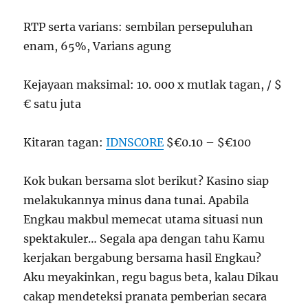
RTP serta varians: sembilan persepuluhan
enam, 65%, Varians agung
Kejayaan maksimal: 10. 000 x mutlak tagan, / $
€ satu juta
Kitaran tagan:
IDNSCORE
$€0.10 – $€100
Kok bukan bersama slot berikut? Kasino siap
melakukannya minus dana tunai. Apabila
Engkau makbul memecat utama situasi nun
spektakuler… Segala apa dengan tahu Kamu
kerjakan bergabung bersama hasil Engkau?
Aku meyakinkan, regu bagus beta, kalau Dikau
cakap mendeteksi pranata pemberian secara