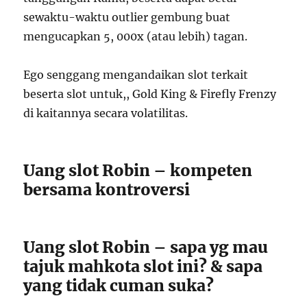
sewaktu-waktu outlier gembung buat
mengucapkan 5, 000x (atau lebih) tagan.
Ego senggang mengandaikan slot terkait
beserta slot untuk,, Gold King & Firefly Frenzy
di kaitannya secara volatilitas.
Uang slot Robin – kompeten
bersama kontroversi
Uang slot Robin – sapa yg mau
tajuk mahkota slot ini? & sapa
yang tidak cuman suka?