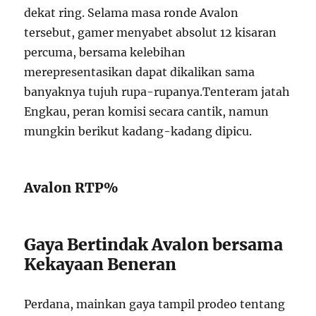
dekat ring. Selama masa ronde Avalon
tersebut, gamer menyabet absolut 12 kisaran
percuma, bersama kelebihan
merepresentasikan dapat dikalikan sama
banyaknya tujuh rupa-rupanya.Tenteram jatah
Engkau, peran komisi secara cantik, namun
mungkin berikut kadang-kadang dipicu.
Avalon RTP%
Gaya Bertindak Avalon bersama
Kekayaan Beneran
Perdana, mainkan gaya tampil prodeo tentang