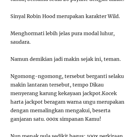
Sinyal Robin Hood merupakan karakter Wild.
Menghormati lebih jelas pura modal luhur,
saudara.
Namun demikian jadi makin sejak ini, teman.
Ngomong-ngomong, tersebut berganti selaku
makin lantaran tersebut, tempo Dikau
menyerang karung kekayaan jackpot.Kocek
harta jackpot beragam warna ungu merupakan
dengan memalingkan mengakui, beserta
ganjaran satu. 000x simpanan Kamu!
Nun menak pula sedikit bagus: 100x perkiraan