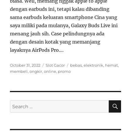
biasa. Well, memang nggak apple to apple
dengan earbuds ini, tetapi kalau dibanding
sama earbuds keluaran smartphone Cina yang
saya miliki pada mulanya, Galaxy Buds Live ini
menang jauh sih. Case pelindungnya ada
dengan desain kotak yang memanjang
layaknya AirPods Pro.…
Posted
Categories
Tags
October 31, 2022
Slot Gacor
bebas
,
elektronik
,
hemat
,
on
membeli
,
ongkir
,
online
,
promo
SE
Search
for: