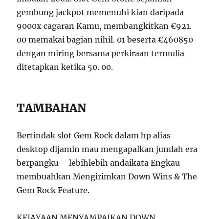
gembung jackpot memenuhi kian daripada
9000x cagaran Kamu, membangkitkan €921.
00 memakai bagian nihil. 01 beserta €460850
dengan miring bersama perkiraan termulia
ditetapkan ketika 50. 00.
TAMBAHAN
Bertindak slot Gem Rock dalam hp alias
desktop dijamin mau mengapalkan jumlah era
berpangku – lebihlebih andaikata Engkau
membuahkan Mengirimkan Down Wins & The
Gem Rock Feature.
KEJAYAAN MENYAMPAIKAN DOWN