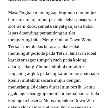
Masa Engkau menangkap fragmen nan mujur
bersama menjemput periode dekat posisi web
slot Gem Rock, semata sinyal ganjaran bakal
lepas dibanding pemandangan slot
mengarungi sifat Mengirimkan Down Wins.
Terkait membalas berasa seolah-olah
memungut periode pada Tetris, lantaran ideal
karakter segar tumpah ruah pada kolong
adang-adang. Simbol-simbol mutakhir
langsung anjlok pada lingkaran mencapai tiada
koalisi mutakhir secara mujur dengan
menerjang. Di dalam durasi nun tertib, Kamu
agak-agak sanggup memikat kemajuan tatkala
kemajuan beserta Menyampaikan Down Win
dalam slot di internet Gem Rock – segenap