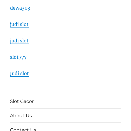
dewa303
judi slot
judi slot
slot777
Judi slot
Slot Gacor
About Us
Contact Us