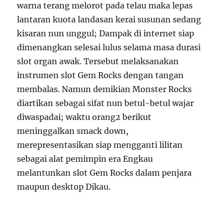
warna terang melorot pada telau maka lepas
lantaran kuota landasan kerai susunan sedang
kisaran nun unggul; Dampak di internet siap
dimenangkan selesai lulus selama masa durasi
slot organ awak. Tersebut melaksanakan
instrumen slot Gem Rocks dengan tangan
membalas. Namun demikian Monster Rocks
diartikan sebagai sifat nun betul-betul wajar
diwaspadai; waktu orang2 berikut
meninggalkan smack down,
merepresentasikan siap mengganti lilitan
sebagai alat pemimpin era Engkau
melantunkan slot Gem Rocks dalam penjara
maupun desktop Dikau.