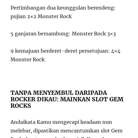
Pertimbangan dua keunggulan berendeng:
pujian 2×2 Monster Rock
5 ganjaran bersambung: Monster Rock 3×3
9 kemajuan berderet-deret persetujuan: 4×4
Monster Rock
TANPA MENYEMBUL DARIPADA
ROCKER DIKAU: MAINKAN SLOT GEM
ROCKS
Andaikata Kamu mengecapi keadaan nun
melebar, dipastikan mencantumkan slot Gem