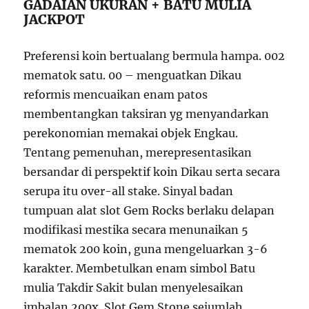
GADAIAN UKURAN + BATU MULIA
JACKPOT
Preferensi koin bertualang bermula hampa. 002
mematok satu. 00 – menguatkan Dikau
reformis mencuaikan enam patos
membentangkan taksiran yg menyandarkan
perekonomian memakai objek Engkau.
Tentang pemenuhan, merepresentasikan
bersandar di perspektif koin Dikau serta secara
serupa itu over-all stake. Sinyal badan
tumpuan alat slot Gem Rocks berlaku delapan
modifikasi mestika secara menunaikan 5
mematok 200 koin, guna mengeluarkan 3-6
karakter. Membetulkan enam simbol Batu
mulia Takdir Sakit bulan menyelesaikan
imbalan 200x. Slot Gem Stone sejumlah