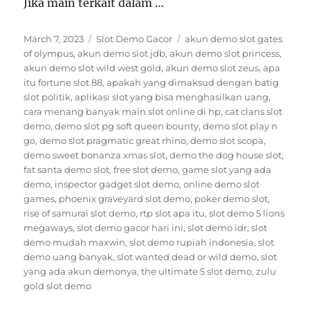
Jika main terkait dalam …
Posted
Categories
Tags
March 7, 2023
Slot Demo Gacor
akun demo slot gates
on
of olympus
,
akun demo slot jdb
,
akun demo slot princess
,
akun demo slot wild west gold
,
akun demo slot zeus
,
apa
itu fortune slot 88
,
apakah yang dimaksud dengan batig
slot politik
,
aplikasi slot yang bisa menghasilkan uang
,
cara menang banyak main slot online di hp
,
cat clans slot
demo
,
demo slot pg soft queen bounty
,
demo slot play n
go
,
demo slot pragmatic great rhino
,
demo slot scopa
,
demo sweet bonanza xmas slot
,
demo the dog house slot
,
fat santa demo slot
,
free slot demo
,
game slot yang ada
demo
,
inspector gadget slot demo
,
online demo slot
games
,
phoenix graveyard slot demo
,
poker demo slot
,
rise of samurai slot demo
,
rtp slot apa itu
,
slot demo 5 lions
megaways
,
slot demo gacor hari ini
,
slot demo idr
,
slot
demo mudah maxwin
,
slot demo rupiah indonesia
,
slot
demo uang banyak
,
slot wanted dead or wild demo
,
slot
yang ada akun demonya
,
the ultimate 5 slot demo
,
zulu
gold slot demo