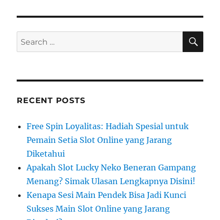
SE
Search
for:
RECENT POSTS
Free Spin Loyalitas: Hadiah Spesial untuk
Pemain Setia Slot Online yang Jarang
Diketahui
Apakah Slot Lucky Neko Beneran Gampang
Menang? Simak Ulasan Lengkapnya Disini!
Kenapa Sesi Main Pendek Bisa Jadi Kunci
Sukses Main Slot Online yang Jarang