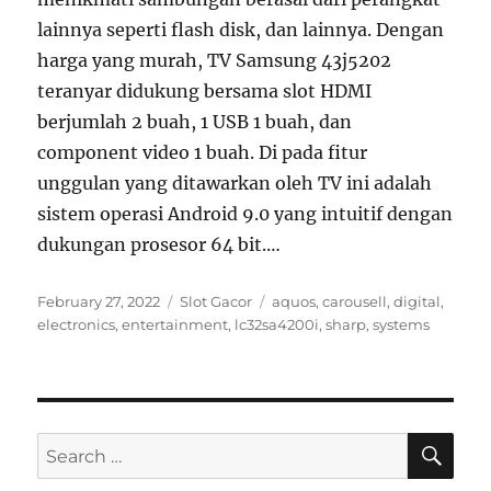
lainnya seperti flash disk, dan lainnya. Dengan
harga yang murah, TV Samsung 43j5202
teranyar didukung bersama slot HDMI
berjumlah 2 buah, 1 USB 1 buah, dan
component video 1 buah. Di pada fitur
unggulan yang ditawarkan oleh TV ini adalah
sistem operasi Android 9.0 yang intuitif dengan
dukungan prosesor 64 bit.…
Posted
Categories
Tags
February 27, 2022
Slot Gacor
aquos
,
carousell
,
digital
,
on
electronics
,
entertainment
,
lc32sa4200i
,
sharp
,
systems
SE
Search
for: