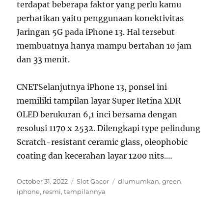
terdapat beberapa faktor yang perlu kamu
perhatikan yaitu penggunaan konektivitas
Jaringan 5G pada iPhone 13. Hal tersebut
membuatnya hanya mampu bertahan 10 jam
dan 33 menit.
CNETSelanjutnya iPhone 13, ponsel ini
memiliki tampilan layar Super Retina XDR
OLED berukuran 6,1 inci bersama dengan
resolusi 1170 x 2532. Dilengkapi type pelindung
Scratch-resistant ceramic glass, oleophobic
coating dan kecerahan layar 1200 nits.…
Posted
Categories
Tags
October 31, 2022
Slot Gacor
diumumkan
,
green
,
on
iphone
,
resmi
,
tampilannya