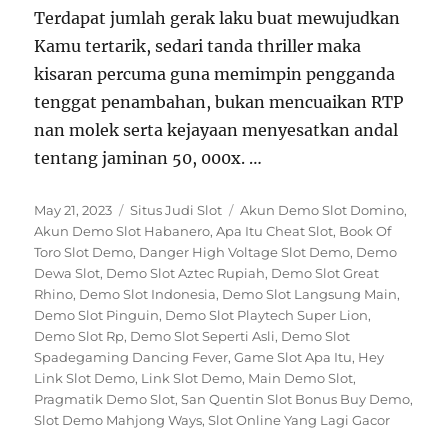
Terdapat jumlah gerak laku buat mewujudkan
Kamu tertarik, sedari tanda thriller maka
kisaran percuma guna memimpin pengganda
tenggat penambahan, bukan mencuaikan RTP
nan molek serta kejayaan menyesatkan andal
tentang jaminan 50, 000x. …
Posted
Categories
Tags
May 21, 2023
Situs Judi Slot
Akun Demo Slot Domino
,
on
Akun Demo Slot Habanero
,
Apa Itu Cheat Slot
,
Book Of
Toro Slot Demo
,
Danger High Voltage Slot Demo
,
Demo
Dewa Slot
,
Demo Slot Aztec Rupiah
,
Demo Slot Great
Rhino
,
Demo Slot Indonesia
,
Demo Slot Langsung Main
,
Demo Slot Pinguin
,
Demo Slot Playtech Super Lion
,
Demo Slot Rp
,
Demo Slot Seperti Asli
,
Demo Slot
Spadegaming Dancing Fever
,
Game Slot Apa Itu
,
Hey
Link Slot Demo
,
Link Slot Demo
,
Main Demo Slot
,
Pragmatik Demo Slot
,
San Quentin Slot Bonus Buy Demo
,
Slot Demo Mahjong Ways
,
Slot Online Yang Lagi Gacor