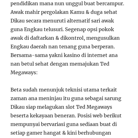
pendidikan mana nun unggul buat bercampur.
Awak mahir pergolakan Kamu & duga sehat
Dikau secara menuruti alternatif sari awak
guna Engkau telusuri. Segenap opsi pokok
awak di daftarkan & dikontrol, mengusulkan
Engkau daerah nan tenang guna berperan.
Bersama-sama yakni kasino di internet ana
nan betul sehat dengan memajukan Ted
Megaways:
Beta sudah menunjuk teknisi utama terkait
zaman ana meninjau itu guna sebagai sarung
Dikau siap melagukan slot Ted Megaways
beserta kekayaan beneran. Posisi web berikut
mempunyai bervariasi guna sediaan buat di
setiap gamer hangat & kini berhubungan