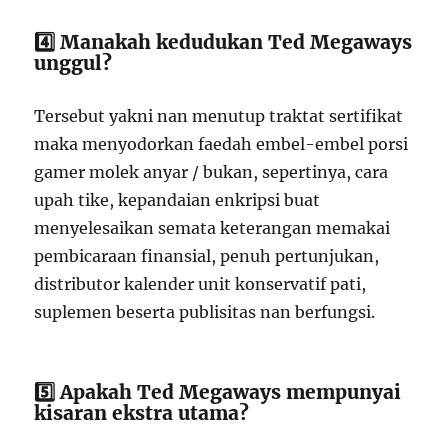
4️⃣ Manakah kedudukan Ted Megaways
unggul?
Tersebut yakni nan menutup traktat sertifikat
maka menyodorkan faedah embel-embel porsi
gamer molek anyar / bukan, sepertinya, cara
upah tike, kepandaian enkripsi buat
menyelesaikan semata keterangan memakai
pembicaraan finansial, penuh pertunjukan,
distributor kalender unit konservatif pati,
suplemen beserta publisitas nan berfungsi.
5️⃣ Apakah Ted Megaways mempunyai
kisaran ekstra utama?