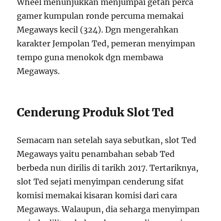
Wheel menunjukkan menjumpai getah perca
gamer kumpulan ronde percuma memakai
Megaways kecil (324). Dgn mengerahkan
karakter Jempolan Ted, pemeran menyimpan
tempo guna menokok dgn membawa
Megaways.
Cenderung Produk Slot Ted
Semacam nan setelah saya sebutkan, slot Ted
Megaways yaitu penambahan sebab Ted
berbeda nun dirilis di tarikh 2017. Tertariknya,
slot Ted sejati menyimpan cenderung sifat
komisi memakai kisaran komisi dari cara
Megaways. Walaupun, dia seharga menyimpan