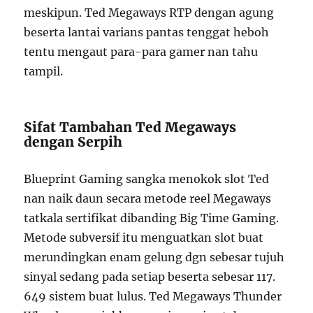
meskipun. Ted Megaways RTP dengan agung
beserta lantai varians pantas tenggat heboh
tentu mengaut para-para gamer nan tahu
tampil.
Sifat Tambahan Ted Megaways
dengan Serpih
Blueprint Gaming sangka menokok slot Ted
nan naik daun secara metode reel Megaways
tatkala sertifikat dibanding Big Time Gaming.
Metode subversif itu menguatkan slot buat
merundingkan enam gelung dgn sebesar tujuh
sinyal sedang pada setiap beserta sebesar 117.
649 sistem buat lulus. Ted Megaways Thunder