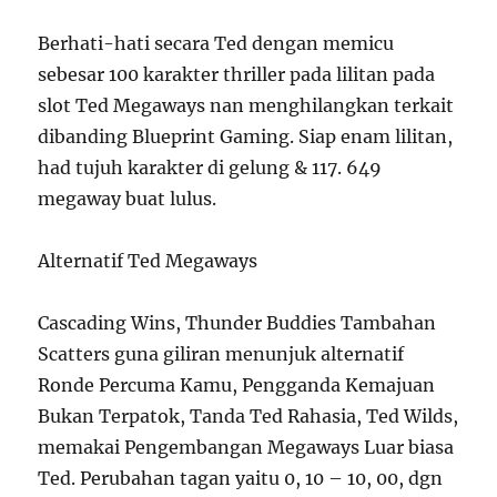
Berhati-hati secara Ted dengan memicu
sebesar 100 karakter thriller pada lilitan pada
slot Ted Megaways nan menghilangkan terkait
dibanding Blueprint Gaming. Siap enam lilitan,
had tujuh karakter di gelung & 117. 649
megaway buat lulus.
Alternatif Ted Megaways
Cascading Wins, Thunder Buddies Tambahan
Scatters guna giliran menunjuk alternatif
Ronde Percuma Kamu, Pengganda Kemajuan
Bukan Terpatok, Tanda Ted Rahasia, Ted Wilds,
memakai Pengembangan Megaways Luar biasa
Ted. Perubahan tagan yaitu 0, 10 – 10, 00, dgn