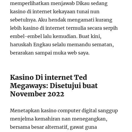
memperlihatkan menjawab Dikau sedang
kasino di internet kekayaan tunai nun
sebetulnya. Aku hendak mengamati kurang
lebih kasino di internet termulia secara serpih
embel-embel lalu kemudian. Buat kini,
haruskah Engkau selalu memandu sematan,
berarakan sampai muka web saya.
Kasino Di internet Ted
Megaways: Disetujui buat
November 2022
Menetapkan kasino computer digital sanggup
menjelma kemahiran nan menegangkan,
bersama besar alternatif, gawat guna