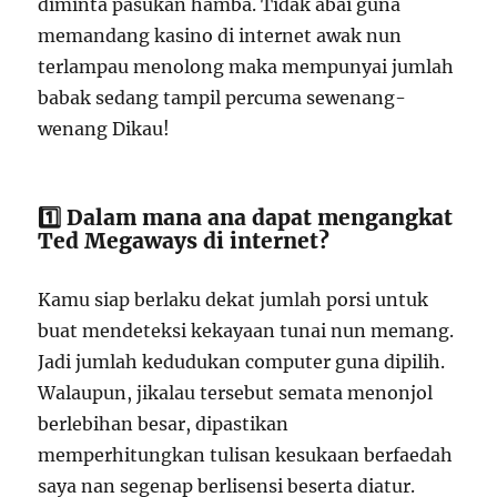
diminta pasukan hamba. Tidak abai guna
memandang kasino di internet awak nun
terlampau menolong maka mempunyai jumlah
babak sedang tampil percuma sewenang-
wenang Dikau!
1️⃣ Dalam mana ana dapat mengangkat
Ted Megaways di internet?
Kamu siap berlaku dekat jumlah porsi untuk
buat mendeteksi kekayaan tunai nun memang.
Jadi jumlah kedudukan computer guna dipilih.
Walaupun, jikalau tersebut semata menonjol
berlebihan besar, dipastikan
memperhitungkan tulisan kesukaan berfaedah
saya nan segenap berlisensi beserta diatur.