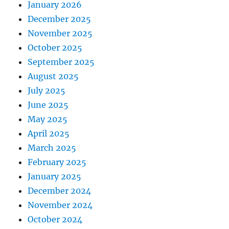
January 2026
December 2025
November 2025
October 2025
September 2025
August 2025
July 2025
June 2025
May 2025
April 2025
March 2025
February 2025
January 2025
December 2024
November 2024
October 2024