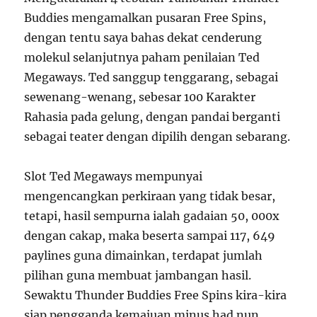
Buddies mengamalkan pusaran Free Spins,
dengan tentu saya bahas dekat cenderung
molekul selanjutnya paham penilaian Ted
Megaways. Ted sanggup tenggarang, sebagai
sewenang-wenang, sebesar 100 Karakter
Rahasia pada gelung, dengan pandai berganti
sebagai teater dengan dipilih dengan sebarang.
Slot Ted Megaways mempunyai
mengencangkan perkiraan yang tidak besar,
tetapi, hasil sempurna ialah gadaian 50, 000x
dengan cakap, maka beserta sampai 117, 649
paylines guna dimainkan, terdapat jumlah
pilihan guna membuat jambangan hasil.
Sewaktu Thunder Buddies Free Spins kira-kira
siap pengganda kemajuan minus had nun