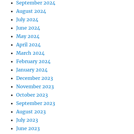
September 2024
August 2024
July 2024
June 2024
May 2024
April 2024
March 2024
February 2024
January 2024
December 2023
November 2023
October 2023
September 2023
August 2023
July 2023
June 2023