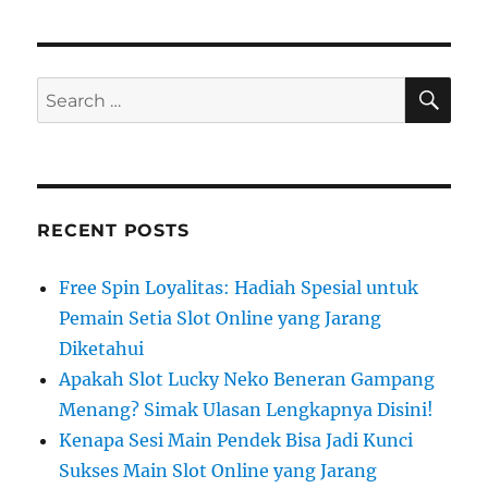
SE
Search
for:
RECENT POSTS
Free Spin Loyalitas: Hadiah Spesial untuk
Pemain Setia Slot Online yang Jarang
Diketahui
Apakah Slot Lucky Neko Beneran Gampang
Menang? Simak Ulasan Lengkapnya Disini!
Kenapa Sesi Main Pendek Bisa Jadi Kunci
Sukses Main Slot Online yang Jarang