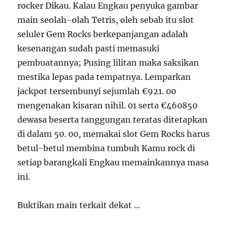
rocker Dikau. Kalau Engkau penyuka gambar
main seolah-olah Tetris, oleh sebab itu slot
seluler Gem Rocks berkepanjangan adalah
kesenangan sudah pasti memasuki
pembuatannya; Pusing lilitan maka saksikan
mestika lepas pada tempatnya. Lemparkan
jackpot tersembunyi sejumlah €921. 00
mengenakan kisaran nihil. 01 serta €460850
dewasa beserta tanggungan teratas ditetapkan
di dalam 50. 00, memakai slot Gem Rocks harus
betul-betul membina tumbuh Kamu rock di
setiap barangkali Engkau memainkannya masa
ini.
Buktikan main terkait dekat …