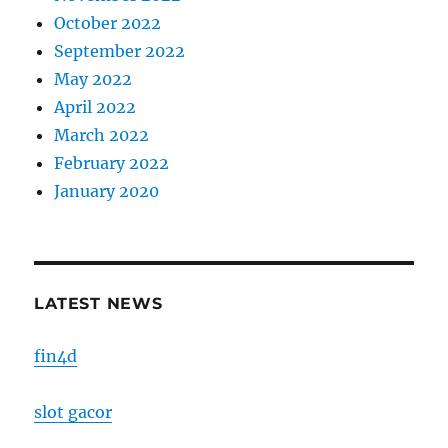
October 2022
September 2022
May 2022
April 2022
March 2022
February 2022
January 2020
LATEST NEWS
fin4d
slot gacor