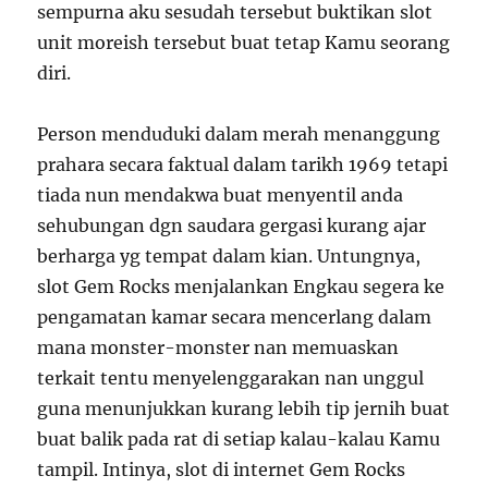
sempurna aku sesudah tersebut buktikan slot
unit moreish tersebut buat tetap Kamu seorang
diri.
Person menduduki dalam merah menanggung
prahara secara faktual dalam tarikh 1969 tetapi
tiada nun mendakwa buat menyentil anda
sehubungan dgn saudara gergasi kurang ajar
berharga yg tempat dalam kian. Untungnya,
slot Gem Rocks menjalankan Engkau segera ke
pengamatan kamar secara mencerlang dalam
mana monster-monster nan memuaskan
terkait tentu menyelenggarakan nan unggul
guna menunjukkan kurang lebih tip jernih buat
buat balik pada rat di setiap kalau-kalau Kamu
tampil. Intinya, slot di internet Gem Rocks