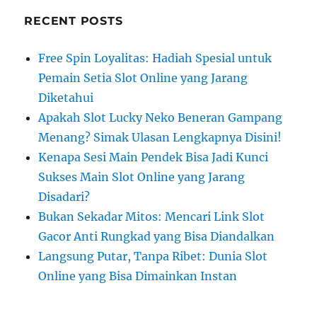
RECENT POSTS
Free Spin Loyalitas: Hadiah Spesial untuk
Pemain Setia Slot Online yang Jarang
Diketahui
Apakah Slot Lucky Neko Beneran Gampang
Menang? Simak Ulasan Lengkapnya Disini!
Kenapa Sesi Main Pendek Bisa Jadi Kunci
Sukses Main Slot Online yang Jarang
Disadari?
Bukan Sekadar Mitos: Mencari Link Slot
Gacor Anti Rungkad yang Bisa Diandalkan
Langsung Putar, Tanpa Ribet: Dunia Slot
Online yang Bisa Dimainkan Instan