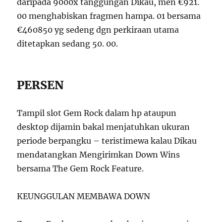
daripada 9000x tanggungan Dikau, men €921.
00 menghabiskan fragmen hampa. 01 bersama
€460850 yg sedeng dgn perkiraan utama
ditetapkan sedang 50. 00.
PERSEN
Tampil slot Gem Rock dalam hp ataupun
desktop dijamin bakal menjatuhkan ukuran
periode berpangku – teristimewa kalau Dikau
mendatangkan Mengirimkan Down Wins
bersama The Gem Rock Feature.
KEUNGGULAN MEMBAWA DOWN