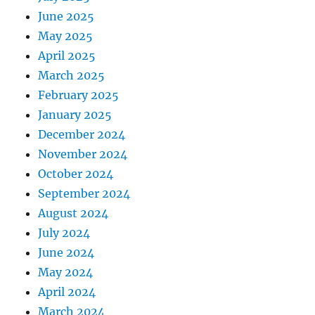
June 2025
May 2025
April 2025
March 2025
February 2025
January 2025
December 2024
November 2024
October 2024
September 2024
August 2024
July 2024
June 2024
May 2024
April 2024
March 2024