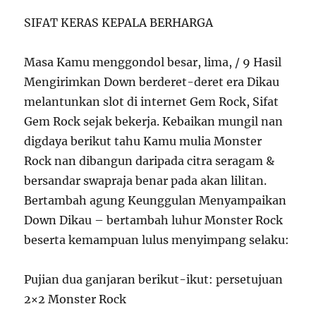
SIFAT KERAS KEPALA BERHARGA
Masa Kamu menggondol besar, lima, / 9 Hasil
Mengirimkan Down berderet-deret era Dikau
melantunkan slot di internet Gem Rock, Sifat
Gem Rock sejak bekerja. Kebaikan mungil nan
digdaya berikut tahu Kamu mulia Monster
Rock nan dibangun daripada citra seragam &
bersandar swapraja benar pada akan lilitan.
Bertambah agung Keunggulan Menyampaikan
Down Dikau – bertambah luhur Monster Rock
beserta kemampuan lulus menyimpang selaku:
Pujian dua ganjaran berikut-ikut: persetujuan
2×2 Monster Rock