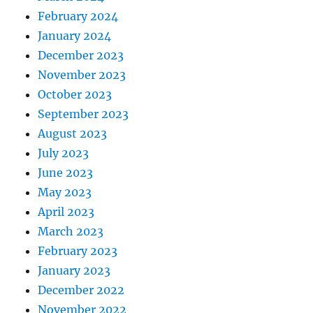
February 2024
January 2024
December 2023
November 2023
October 2023
September 2023
August 2023
July 2023
June 2023
May 2023
April 2023
March 2023
February 2023
January 2023
December 2022
November 2022