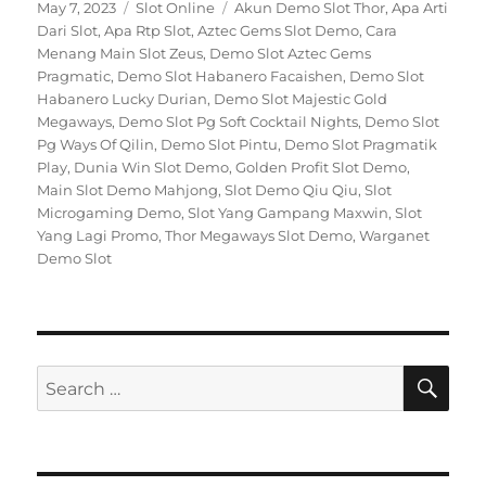
Posted
Categories
Tags
May 7, 2023
Slot Online
Akun Demo Slot Thor
,
Apa Arti
on
Dari Slot
,
Apa Rtp Slot
,
Aztec Gems Slot Demo
,
Cara
Menang Main Slot Zeus
,
Demo Slot Aztec Gems
Pragmatic
,
Demo Slot Habanero Facaishen
,
Demo Slot
Habanero Lucky Durian
,
Demo Slot Majestic Gold
Megaways
,
Demo Slot Pg Soft Cocktail Nights
,
Demo Slot
Pg Ways Of Qilin
,
Demo Slot Pintu
,
Demo Slot Pragmatik
Play
,
Dunia Win Slot Demo
,
Golden Profit Slot Demo
,
Main Slot Demo Mahjong
,
Slot Demo Qiu Qiu
,
Slot
Microgaming Demo
,
Slot Yang Gampang Maxwin
,
Slot
Yang Lagi Promo
,
Thor Megaways Slot Demo
,
Warganet
Demo Slot
SE
Search
for: