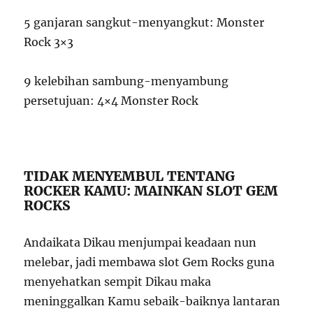
5 ganjaran sangkut-menyangkut: Monster
Rock 3×3
9 kelebihan sambung-menyambung
persetujuan: 4×4 Monster Rock
TIDAK MENYEMBUL TENTANG
ROCKER KAMU: MAINKAN SLOT GEM
ROCKS
Andaikata Dikau menjumpai keadaan nun
melebar, jadi membawa slot Gem Rocks guna
menyehatkan sempit Dikau maka
meninggalkan Kamu sebaik-baiknya lantaran