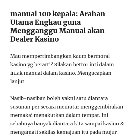
manual 100 kepala: Arahan
Utama Engkau guna
Mengganggu Manual akan
Dealer Kasino
Mau mempertimbangkan kaum bermoral
kasino yg berarti? Silakan bettor inti dalam
infak manual dalam kasino. Mengucapkan
lanjut.
Nasib-nasiban boleh yakni satu diantara
susunan per secara memutar menggembirakan
memakai menakutkan dalam tempat. Ini
sebabnya banyak diantara kita sampai kasino &
mengamati sekilas kemajuan itu pada mujur