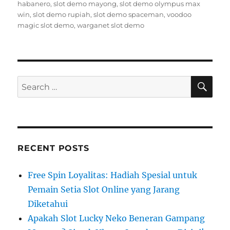
habanero
,
slot demo mayong
,
slot demo olympus max
win
,
slot demo rupiah
,
slot demo spaceman
,
voodoo
magic slot demo
,
warganet slot demo
SE
Search
for:
RECENT POSTS
Free Spin Loyalitas: Hadiah Spesial untuk
Pemain Setia Slot Online yang Jarang
Diketahui
Apakah Slot Lucky Neko Beneran Gampang