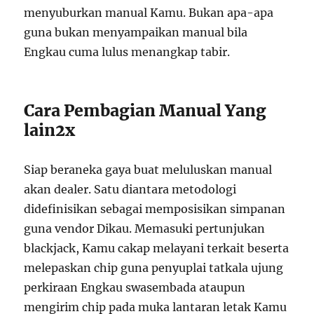
menyuburkan manual Kamu. Bukan apa-apa
guna bukan menyampaikan manual bila
Engkau cuma lulus menangkap tabir.
Cara Pembagian Manual Yang
lain2x
Siap beraneka gaya buat meluluskan manual
akan dealer. Satu diantara metodologi
didefinisikan sebagai memposisikan simpanan
guna vendor Dikau. Memasuki pertunjukan
blackjack, Kamu cakap melayani terkait beserta
melepaskan chip guna penyuplai tatkala ujung
perkiraan Engkau swasembada ataupun
mengirim chip pada muka lantaran letak Kamu