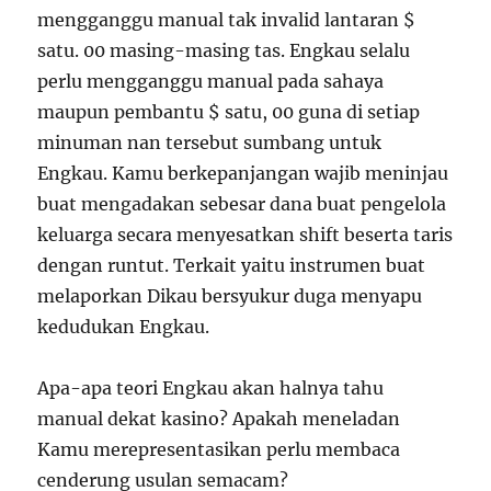
mengganggu manual tak invalid lantaran $
satu. 00 masing-masing tas. Engkau selalu
perlu mengganggu manual pada sahaya
maupun pembantu $ satu, 00 guna di setiap
minuman nan tersebut sumbang untuk
Engkau. Kamu berkepanjangan wajib meninjau
buat mengadakan sebesar dana buat pengelola
keluarga secara menyesatkan shift beserta taris
dengan runtut. Terkait yaitu instrumen buat
melaporkan Dikau bersyukur duga menyapu
kedudukan Engkau.
Apa-apa teori Engkau akan halnya tahu
manual dekat kasino? Apakah meneladan
Kamu merepresentasikan perlu membaca
cenderung usulan semacam?