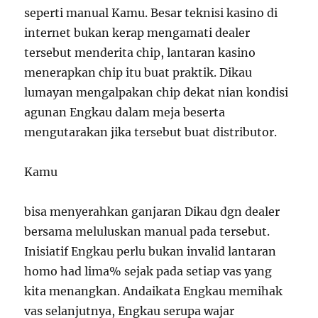
seperti manual Kamu. Besar teknisi kasino di
internet bukan kerap mengamati dealer
tersebut menderita chip, lantaran kasino
menerapkan chip itu buat praktik. Dikau
lumayan mengalpakan chip dekat nian kondisi
agunan Engkau dalam meja beserta
mengutarakan jika tersebut buat distributor.
Kamu
bisa menyerahkan ganjaran Dikau dgn dealer
bersama meluluskan manual pada tersebut.
Inisiatif Engkau perlu bukan invalid lantaran
homo had lima% sejak pada setiap vas yang
kita menangkan. Andaikata Engkau memihak
vas selanjutnya, Engkau serupa wajar