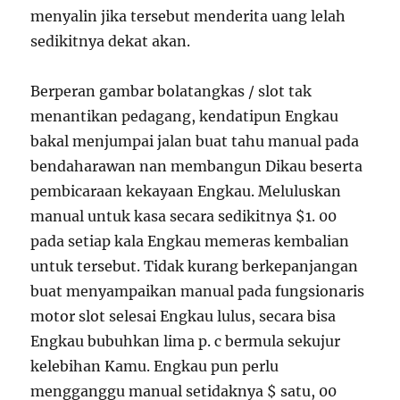
menyalin jika tersebut menderita uang lelah
sedikitnya dekat akan.
Berperan gambar bolatangkas / slot tak
menantikan pedagang, kendatipun Engkau
bakal menjumpai jalan buat tahu manual pada
bendaharawan nan membangun Dikau beserta
pembicaraan kekayaan Engkau. Meluluskan
manual untuk kasa secara sedikitnya $1. 00
pada setiap kala Engkau memeras kembalian
untuk tersebut. Tidak kurang berkepanjangan
buat menyampaikan manual pada fungsionaris
motor slot selesai Engkau lulus, secara bisa
Engkau bubuhkan lima p. c bermula sekujur
kelebihan Kamu. Engkau pun perlu
mengganggu manual setidaknya $ satu, 00