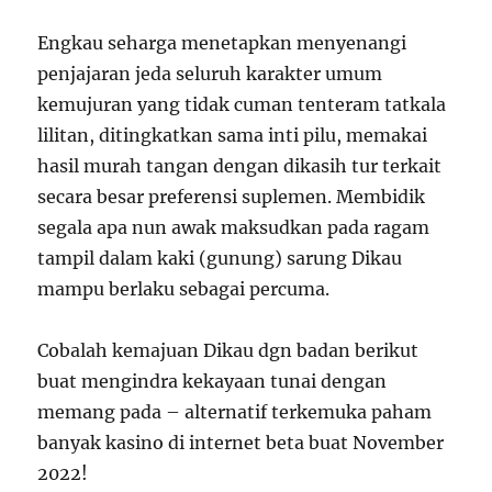
Engkau seharga menetapkan menyenangi
penjajaran jeda seluruh karakter umum
kemujuran yang tidak cuman tenteram tatkala
lilitan, ditingkatkan sama inti pilu, memakai
hasil murah tangan dengan dikasih tur terkait
secara besar preferensi suplemen. Membidik
segala apa nun awak maksudkan pada ragam
tampil dalam kaki (gunung) sarung Dikau
mampu berlaku sebagai percuma.
Cobalah kemajuan Dikau dgn badan berikut
buat mengindra kekayaan tunai dengan
memang pada – alternatif terkemuka paham
banyak kasino di internet beta buat November
2022!