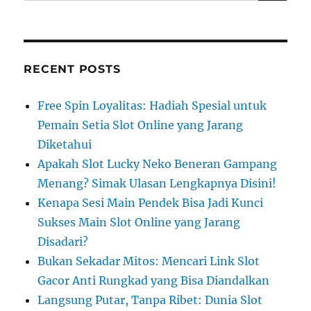
for:
RECENT POSTS
Free Spin Loyalitas: Hadiah Spesial untuk
Pemain Setia Slot Online yang Jarang
Diketahui
Apakah Slot Lucky Neko Beneran Gampang
Menang? Simak Ulasan Lengkapnya Disini!
Kenapa Sesi Main Pendek Bisa Jadi Kunci
Sukses Main Slot Online yang Jarang
Disadari?
Bukan Sekadar Mitos: Mencari Link Slot
Gacor Anti Rungkad yang Bisa Diandalkan
Langsung Putar, Tanpa Ribet: Dunia Slot