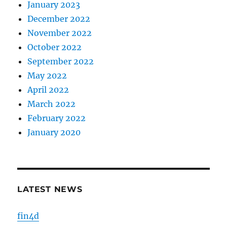
January 2023
December 2022
November 2022
October 2022
September 2022
May 2022
April 2022
March 2022
February 2022
January 2020
LATEST NEWS
fin4d