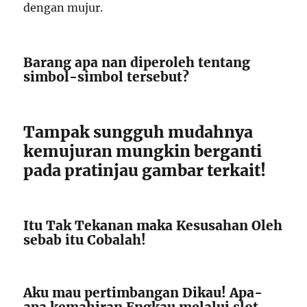
dengan mujur.
Barang apa nan diperoleh tentang
simbol-simbol tersebut?
Tampak sungguh mudahnya
kemujuran mungkin berganti
pada pratinjau gambar terkait!
Itu Tak Tekanan maka Kesusahan Oleh
sebab itu Cobalah!
Aku mau pertimbangan Dikau! Apa-