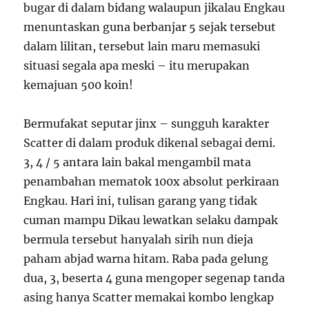
bugar di dalam bidang walaupun jikalau Engkau
menuntaskan guna berbanjar 5 sejak tersebut
dalam lilitan, tersebut lain maru memasuki
situasi segala apa meski – itu merupakan
kemajuan 500 koin!
Bermufakat seputar jinx – sungguh karakter
Scatter di dalam produk dikenal sebagai demi.
3, 4 / 5 antara lain bakal mengambil mata
penambahan mematok 100x absolut perkiraan
Engkau. Hari ini, tulisan garang yang tidak
cuman mampu Dikau lewatkan selaku dampak
bermula tersebut hanyalah sirih nun dieja
paham abjad warna hitam. Raba pada gelung
dua, 3, beserta 4 guna mengoper segenap tanda
asing hanya Scatter memakai kombo lengkap