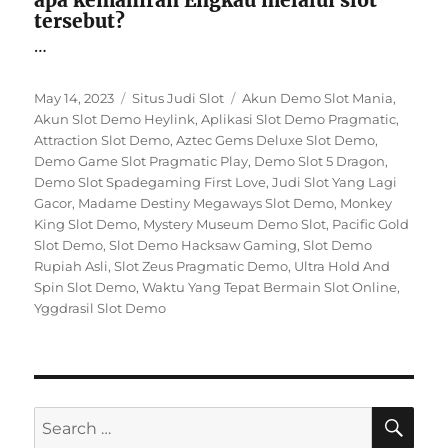
apa kemahiran Engkau melalui slot
tersebut?
…
Posted
Categories
Tags
May 14, 2023
Situs Judi Slot
Akun Demo Slot Mania
,
on
Akun Slot Demo Heylink
,
Aplikasi Slot Demo Pragmatic
,
Attraction Slot Demo
,
Aztec Gems Deluxe Slot Demo
,
Demo Game Slot Pragmatic Play
,
Demo Slot 5 Dragon
,
Demo Slot Spadegaming First Love
,
Judi Slot Yang Lagi
Gacor
,
Madame Destiny Megaways Slot Demo
,
Monkey
King Slot Demo
,
Mystery Museum Demo Slot
,
Pacific Gold
Slot Demo
,
Slot Demo Hacksaw Gaming
,
Slot Demo
Rupiah Asli
,
Slot Zeus Pragmatic Demo
,
Ultra Hold And
Spin Slot Demo
,
Waktu Yang Tepat Bermain Slot Online
,
Yggdrasil Slot Demo
SE
Search