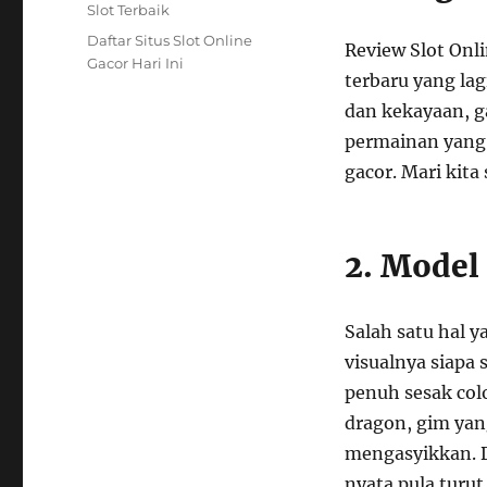
on
Categories
Slot Terbaik
Tags
Daftar Situs Slot Online
Review Slot Onl
Gacor Hari Ini
terbaru yang lag
dan kekayaan, 
permainan yang 
gacor. Mari kita
2. Model 
Salah satu hal 
visualnya siapa
penuh sesak col
dragon, gim yan
mengasyikkan. D
nyata pula tur