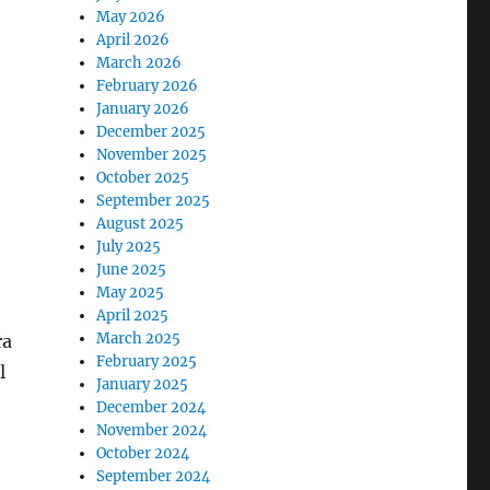
May 2026
April 2026
March 2026
February 2026
January 2026
December 2025
November 2025
October 2025
September 2025
August 2025
July 2025
June 2025
May 2025
April 2025
March 2025
ra
February 2025
l
January 2025
December 2024
November 2024
October 2024
September 2024