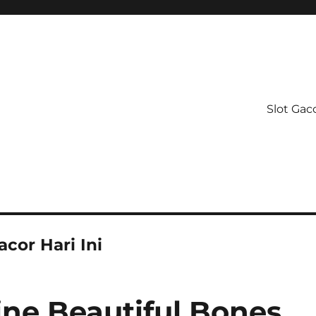
Slot Gac
acor Hari Ini
ine Beautiful Bones