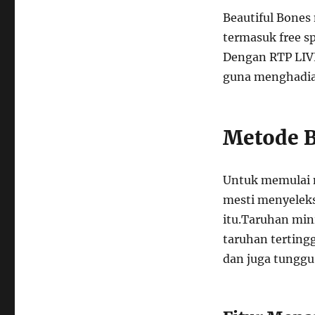
Beautiful Bone
termasuk free s
Dengan RTP LIV
guna menghadia
Metode 
Untuk memulai m
mesti menyeleks
itu.Taruhan min
taruhan tertingg
dan juga tungg