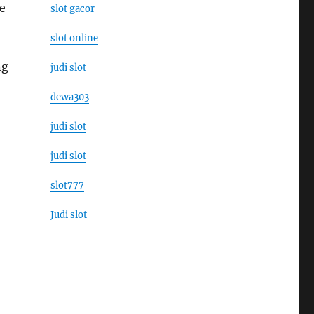
e
slot gacor
slot online
ng
judi slot
dewa303
judi slot
judi slot
slot777
Judi slot