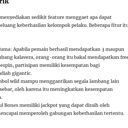
rik
 menyediakan sedikit feature menggaet apa dapat
luang keberhasilan kelompok pelaku. Beberapa fitur it
uma: Apabila pemain berhasil mendapatkan 3 maupun
mbang kalavera, orang-orang itu bakal mendapatkan fre
eespin, partisipan memiliki kesempatan bagi
iah gigantic.
mbol wild mampu menggantikan segala lambang lain
 sebar, oleh karena itu meningkatkan kesempatan
.
ul Bones memiliki jackpot yang dapat diraih oleh
mencapai memperoleh gabungan keberhasilan tertentu.