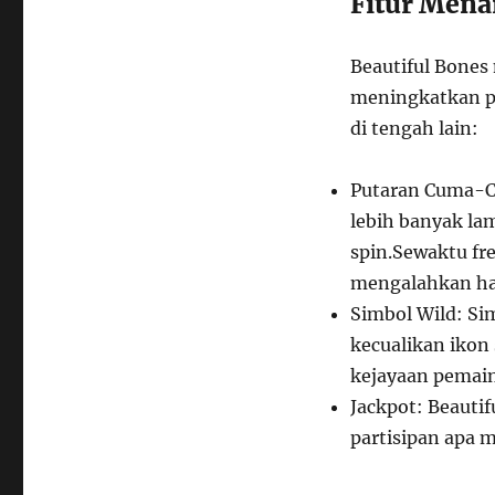
Fitur Mena
Beautiful Bones
meningkatkan pe
di tengah lain:
Putaran Cuma-C
lebih banyak la
spin.Sewaktu fr
mengalahkan had
Simbol Wild: Si
kecualikan ikon
kejayaan pemain
Jackpot: Beautif
partisipan apa 