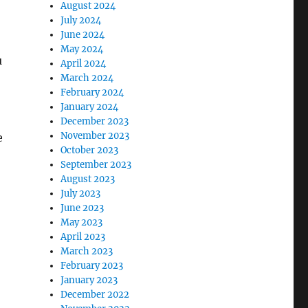
August 2024
July 2024
June 2024
May 2024
u
April 2024
March 2024
February 2024
January 2024
December 2023
November 2023
e
October 2023
September 2023
August 2023
July 2023
June 2023
May 2023
April 2023
March 2023
February 2023
January 2023
December 2022