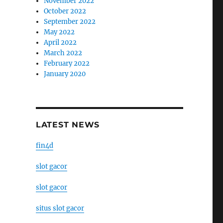
November 2022
October 2022
September 2022
May 2022
April 2022
March 2022
February 2022
January 2020
LATEST NEWS
fin4d
slot gacor
slot gacor
situs slot gacor