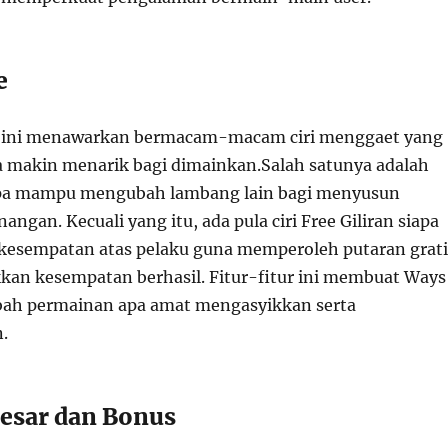
e
r ini menawarkan bermacam-macam ciri menggaet yang
 makin menarik bagi dimainkan.Salah satunya adalah
iapa mampu mengubah lambang lain bagi menyusun
gan. Kecuali yang itu, ada pula ciri Free Giliran siapa
esempatan atas pelaku guna memperoleh putaran grati
kan kesempatan berhasil. Fitur-fitur ini membuat Ways
bah permainan apa amat mengasyikkan serta
.
Besar dan Bonus