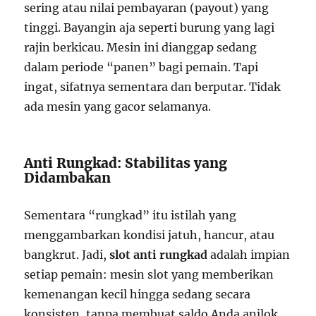
sering atau nilai pembayaran (payout) yang
tinggi. Bayangin aja seperti burung yang lagi
rajin berkicau. Mesin ini dianggap sedang
dalam periode “panen” bagi pemain. Tapi
ingat, sifatnya sementara dan berputar. Tidak
ada mesin yang gacor selamanya.
Anti Rungkad: Stabilitas yang
Didambakan
Sementara “rungkad” itu istilah yang
menggambarkan kondisi jatuh, hancur, atau
bangkrut. Jadi,
slot anti rungkad
adalah impian
setiap pemain: mesin slot yang memberikan
kemenangan kecil hingga sedang secara
konsisten, tanpa membuat saldo Anda anjlok