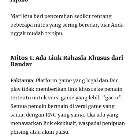
Mari kita beri pencerahan sedikit tentang
beberapa mitos yang sering beredar, biar Anda
nggak mudah tertipu.
Mitos 1: Ada Link Rahasia Khusus dari
Bandar
Faktanya:
Platform game yang legal dan fair
play tidak memberikan link khusus ke pemain
tertentu untuk versi game yang lebih “gacor”.
Semua pemain bermain di versi game yang
sama, dengan RNG yang sama. Jika ada yang
menawarkan link eksklusif, waspadai penipuan
phising atau akun palsu.