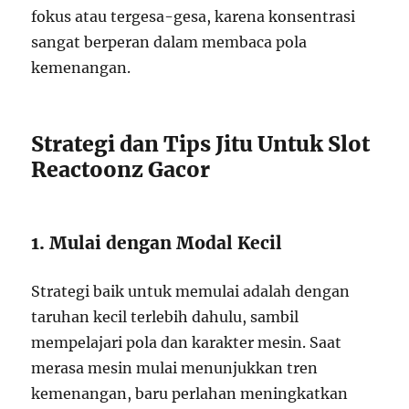
fokus atau tergesa-gesa, karena konsentrasi
sangat berperan dalam membaca pola
kemenangan.
Strategi dan Tips Jitu Untuk Slot
Reactoonz Gacor
1. Mulai dengan Modal Kecil
Strategi baik untuk memulai adalah dengan
taruhan kecil terlebih dahulu, sambil
mempelajari pola dan karakter mesin. Saat
merasa mesin mulai menunjukkan tren
kemenangan, baru perlahan meningkatkan