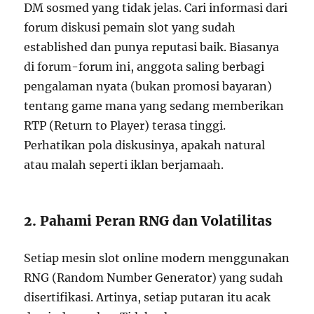
DM sosmed yang tidak jelas. Cari informasi dari
forum diskusi pemain slot yang sudah
established dan punya reputasi baik. Biasanya
di forum-forum ini, anggota saling berbagi
pengalaman nyata (bukan promosi bayaran)
tentang game mana yang sedang memberikan
RTP (Return to Player) terasa tinggi.
Perhatikan pola diskusinya, apakah natural
atau malah seperti iklan berjamaah.
2. Pahami Peran RNG dan Volatilitas
Setiap mesin slot online modern menggunakan
RNG (Random Number Generator) yang sudah
disertifikasi. Artinya, setiap putaran itu acak