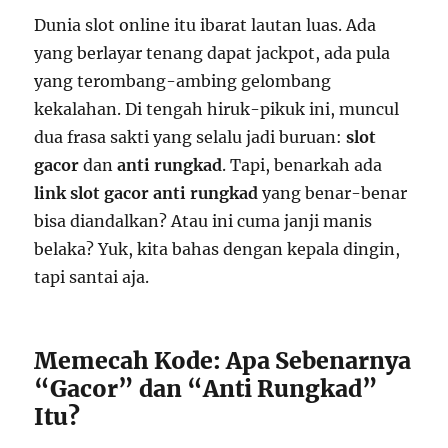
Dunia slot online itu ibarat lautan luas. Ada
yang berlayar tenang dapat jackpot, ada pula
yang terombang-ambing gelombang
kekalahan. Di tengah hiruk-pikuk ini, muncul
dua frasa sakti yang selalu jadi buruan:
slot
gacor
dan
anti rungkad
. Tapi, benarkah ada
link slot gacor anti rungkad
yang benar-benar
bisa diandalkan? Atau ini cuma janji manis
belaka? Yuk, kita bahas dengan kepala dingin,
tapi santai aja.
Memecah Kode: Apa Sebenarnya
“Gacor” dan “Anti Rungkad”
Itu?