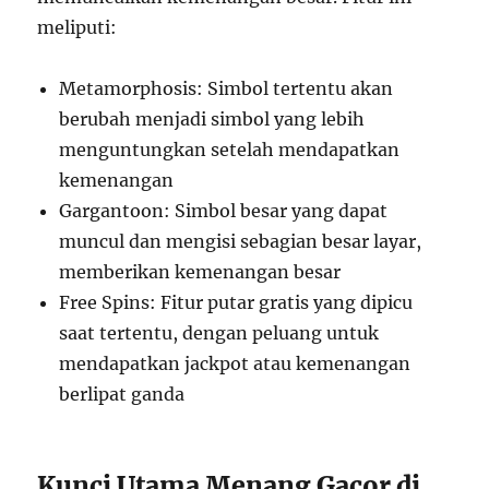
meliputi:
Metamorphosis: Simbol tertentu akan
berubah menjadi simbol yang lebih
menguntungkan setelah mendapatkan
kemenangan
Gargantoon: Simbol besar yang dapat
muncul dan mengisi sebagian besar layar,
memberikan kemenangan besar
Free Spins: Fitur putar gratis yang dipicu
saat tertentu, dengan peluang untuk
mendapatkan jackpot atau kemenangan
berlipat ganda
Kunci Utama Menang Gacor di