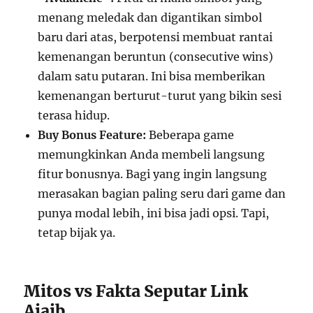
menang meledak dan digantikan simbol
baru dari atas, berpotensi membuat rantai
kemenangan beruntun (consecutive wins)
dalam satu putaran. Ini bisa memberikan
kemenangan berturut-turut yang bikin sesi
terasa hidup.
Buy Bonus Feature:
Beberapa game
memungkinkan Anda membeli langsung
fitur bonusnya. Bagi yang ingin langsung
merasakan bagian paling seru dari game dan
punya modal lebih, ini bisa jadi opsi. Tapi,
tetap bijak ya.
Mitos vs Fakta Seputar Link
Ajaib