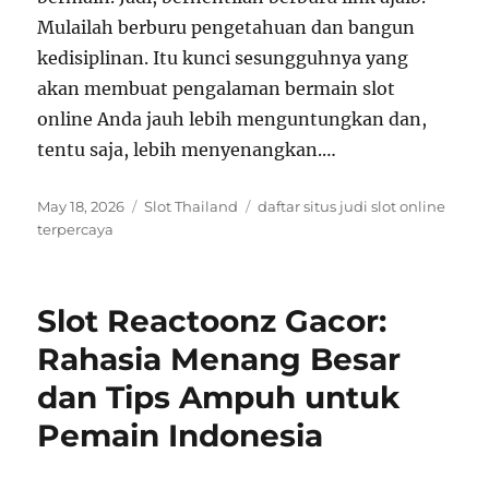
Mulailah berburu pengetahuan dan bangun
kedisiplinan. Itu kunci sesungguhnya yang
akan membuat pengalaman bermain slot
online Anda jauh lebih menguntungkan dan,
tentu saja, lebih menyenangkan.…
Posted
Categories
Tags
May 18, 2026
Slot Thailand
daftar situs judi slot online
on
terpercaya
Slot Reactoonz Gacor:
Rahasia Menang Besar
dan Tips Ampuh untuk
Pemain Indonesia