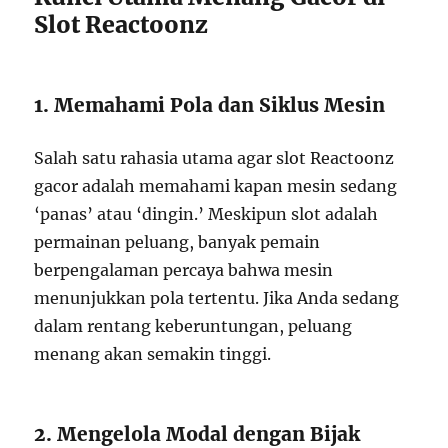
Slot Reactoonz
1. Memahami Pola dan Siklus Mesin
Salah satu rahasia utama agar slot Reactoonz
gacor adalah memahami kapan mesin sedang
‘panas’ atau ‘dingin.’ Meskipun slot adalah
permainan peluang, banyak pemain
berpengalaman percaya bahwa mesin
menunjukkan pola tertentu. Jika Anda sedang
dalam rentang keberuntungan, peluang
menang akan semakin tinggi.
2. Mengelola Modal dengan Bijak