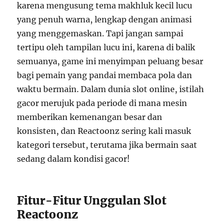
karena mengusung tema makhluk kecil lucu
yang penuh warna, lengkap dengan animasi
yang menggemaskan. Tapi jangan sampai
tertipu oleh tampilan lucu ini, karena di balik
semuanya, game ini menyimpan peluang besar
bagi pemain yang pandai membaca pola dan
waktu bermain. Dalam dunia slot online, istilah
gacor merujuk pada periode di mana mesin
memberikan kemenangan besar dan
konsisten, dan Reactoonz sering kali masuk
kategori tersebut, terutama jika bermain saat
sedang dalam kondisi gacor!
Fitur-Fitur Unggulan Slot
Reactoonz