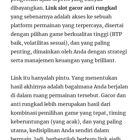
dibayangkan.
Link slot gacor anti rungkad
yang sebenarnya adalah akses ke sebuah
platform permainan yang terpercaya, disertai
dengan pilihan game berkualitas tinggi (RTP
baik, volatilitas sesuai), dan yang paling
penting, dimainkan oleh Anda dengan strategi
serta manajemen keuangan yang brilliant.
Link itu hanyalah pintu. Yang menentukan
hasil akhirnya adalah bagaimana Anda berjalan
di dalam ruang permainan tersebut. Gacor dan
anti rungkad lebih merupakan hasil dari
kombinasi pemilihan game yang tepat, timing
keberuntungan (yang acak), dan yang paling
utama, kedisiplinan Anda sendiri dalam
bermain. Jadi, berhentilah berburu link ajaib.