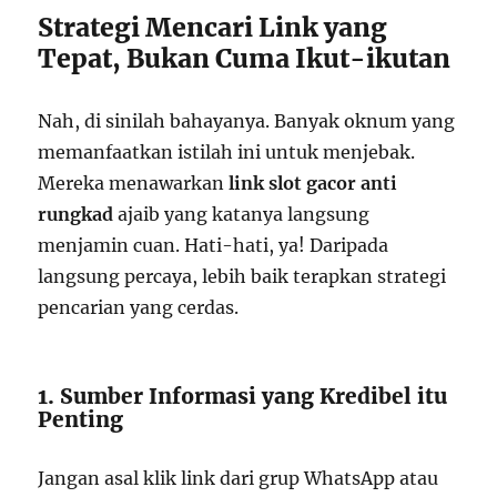
Strategi Mencari Link yang
Tepat, Bukan Cuma Ikut-ikutan
Nah, di sinilah bahayanya. Banyak oknum yang
memanfaatkan istilah ini untuk menjebak.
Mereka menawarkan
link slot gacor anti
rungkad
ajaib yang katanya langsung
menjamin cuan. Hati-hati, ya! Daripada
langsung percaya, lebih baik terapkan strategi
pencarian yang cerdas.
1. Sumber Informasi yang Kredibel itu
Penting
Jangan asal klik link dari grup WhatsApp atau