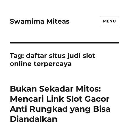
Swamima Miteas
MENU
Tag:
daftar situs judi slot
online terpercaya
Bukan Sekadar Mitos:
Mencari Link Slot Gacor
Anti Rungkad yang Bisa
Diandalkan