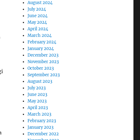
August 2024
July 2024
June 2024
May 2024
April 2024
March 2024
n
February 2024
January 2024
December 2023
November 2023
October 2023
i
September 2023
August 2023
July 2023
June 2023
May 2023
April 2023
March 2023
February 2023
January 2023
a
December 2022