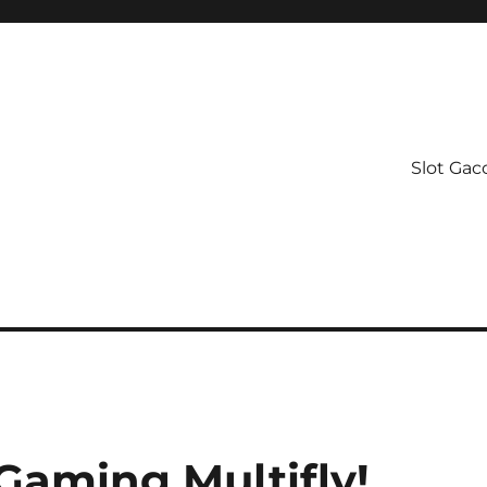
Slot Gac
Gaming Multifly!