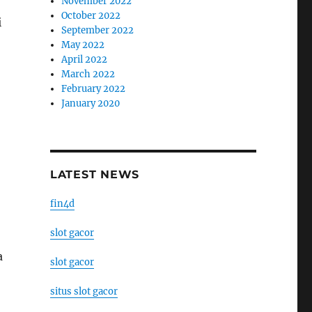
November 2022
October 2022
i
September 2022
May 2022
April 2022
March 2022
February 2022
January 2020
LATEST NEWS
fin4d
slot gacor
a
slot gacor
situs slot gacor