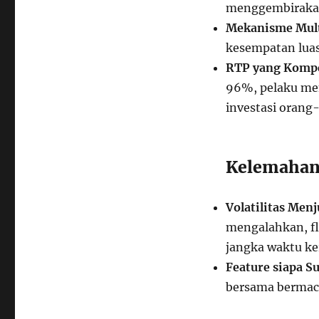
menggembiraka
Mekanisme Mult
kesempatan luas 
RTP yang Kompe
96%, pelaku mem
investasi orang-
Kelemaha
Volatilitas Menj
mengalahkan, fl
jangka waktu ke
Feature siapa Su
bersama bermaca