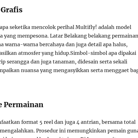
 Grafis
siapa seketika mencolok perihal Multifly! adalah model
ya yang mempesona. Latar Belakang belakang permaina
a warna-warna bercahaya dan juga detail apa halus,
ilkan atmosfer yang hidup.Simbol-simbol apa dipakai
ip serangga dan juga tanaman, didesain serta sekali
paikan nuansa yang mengasyikkan serta menggaet bag
 Permainan
aatkan format 5 reel dan juga 4 antrian, bersama total
k mengalahkan. Prosedur ini memungkinkan pemain gun