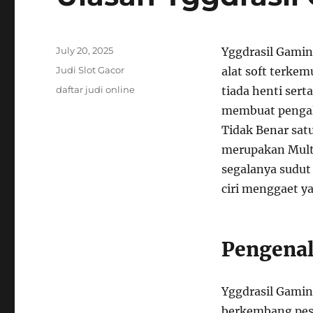
Posted
July 20, 2025
Yggdrasil Gamin
on
Categories
Judi Slot Gacor
alat soft terke
Tags
daftar judi online
tiada henti ser
membuat pengal
Tidak Benar sat
merupakan Multi
segalanya sudut 
ciri menggaet y
Pengenal
Yggdrasil Gaming
berkembang pesat