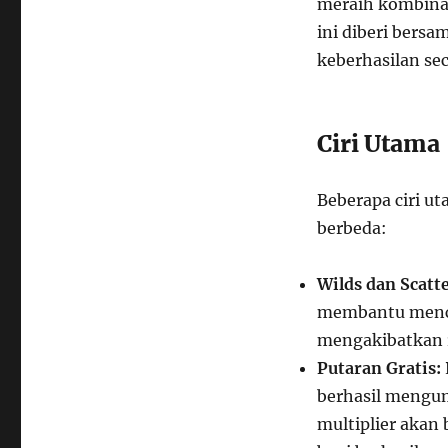
meraih kombinasi
ini diberi bersa
keberhasilan sec
Ciri Utama
Beberapa ciri u
berbeda:
Wilds dan Scatte
membantu mencip
mengakibatkan r
Putaran Gratis:
berhasil mengum
multiplier akan