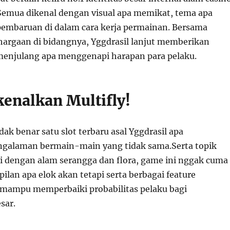
Semua dikenal dengan visual apa memikat, tema apa
pembaruan di dalam cara kerja permainan. Bersama
argaan di bidangnya, Yggdrasil lanjut memberikan
menjulang apa menggenapi harapan para pelaku.
nalkan Multifly!
idak benar satu slot terbaru asal Yggdrasil apa
galaman bermain-main yang tidak sama.Serta topik
asi dengan alam serangga dan flora, game ini nggak cuma
lan apa elok akan tetapi serta berbagai feature
mampu memperbaiki probabilitas pelaku bagi
sar.