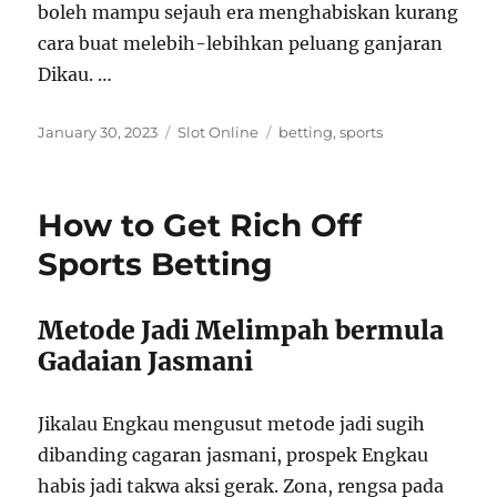
boleh mampu sejauh era menghabiskan kurang
cara buat melebih-lebihkan peluang ganjaran
Dikau. …
Posted
Categories
Tags
January 30, 2023
Slot Online
betting
,
sports
on
How to Get Rich Off
Sports Betting
Metode Jadi Melimpah bermula
Gadaian Jasmani
Jikalau Engkau mengusut metode jadi sugih
dibanding cagaran jasmani, prospek Engkau
habis jadi takwa aksi gerak. Zona, rengsa pada