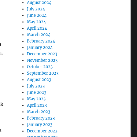
August 2024
July 2024
June 2024
May 2024
April 2024
March 2024
February 2024
a
January 2024
n.
December 2023
November 2023
n
October 2023
September 2023
August 2023
July 2023
June 2023
May 2023
ik
April 2023
March 2023
February 2023
January 2023
n
December 2022