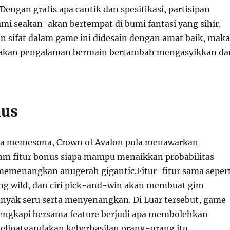
Dengan grafis apa cantik dan spesifikasi, partisipan
i seakan-akan bertempat di bumi fantasi yang sihir.
n sifat dalam game ini didesain dengan amat baik, maka
ptakan pengalaman bermain bertambah mengasyikkan da
nus
apa memesona, Crown of Avalon pula menawarkan
 fitur bonus siapa mampu menaikkan probabilitas
 memenangkan anugerah gigantic.Fitur-fitur sama sepert
ang wild, dan ciri pick-and-win akan membuat gim
anyak seru serta menyenangkan. Di Luar tersebut, game
dilengkapi bersama feature berjudi apa membolehkan
lipatgandakan keberhasilan orang-orang itu.