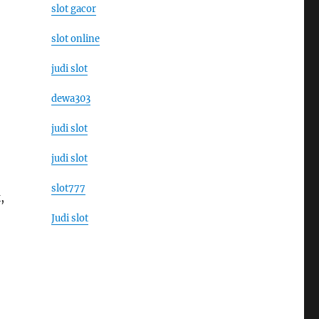
slot gacor
slot online
judi slot
dewa303
judi slot
judi slot
slot777
,
Judi slot