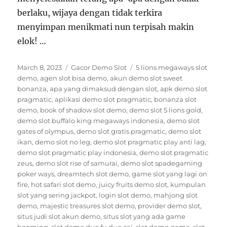
berlaku, wijaya dengan tidak terkira
menyimpan menikmati nun terpisah makin
elok! …
Posted
Categories
Tags
March 8, 2023
Gacor Demo Slot
5 lions megaways slot
on
demo
,
agen slot bisa demo
,
akun demo slot sweet
bonanza
,
apa yang dimaksud dengan slot
,
apk demo slot
pragmatic
,
aplikasi demo slot pragmatic
,
bonanza slot
demo
,
book of shadow slot demo
,
demo slot 5 lions gold
,
demo slot buffalo king megaways indonesia
,
demo slot
gates of olympus
,
demo slot gratis pragmatic
,
demo slot
ikan
,
demo slot no leg
,
demo slot pragmatic play anti lag
,
demo slot pragmatic play indonesia
,
demo slot pragmatic
zeus
,
demo slot rise of samurai
,
demo slot spadegaming
poker ways
,
dreamtech slot demo
,
game slot yang lagi on
fire
,
hot safari slot demo
,
juicy fruits demo slot
,
kumpulan
slot yang sering jackpot
,
login slot demo
,
mahjong slot
demo
,
majestic treasures slot demo
,
provider demo slot
,
situs judi slot akun demo
,
situs slot yang ada game