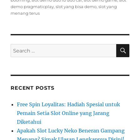
booming
,
slot demo duo fu duo cai
,
slot demo game
,
slot
demo pragmaticplay
,
slot yang bisa demo
,
slot yang
menang terus
SE
Search
for:
RECENT POSTS
Free Spin Loyalitas: Hadiah Spesial untuk
Pemain Setia Slot Online yang Jarang
Diketahui
Apakah Slot Lucky Neko Beneran Gampang
Menang? Simak Ulasan Lengkapnya Disini!