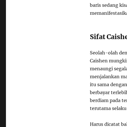
baris sedang ki
memanifestasika
Sifat Cais
Seolah-olah den
Caishen mungkin
menaungi segala
menjalankan man
itu sama dengan
berbayar terleb
berdiam pada tem
terutama selaku
Harus dicatat b