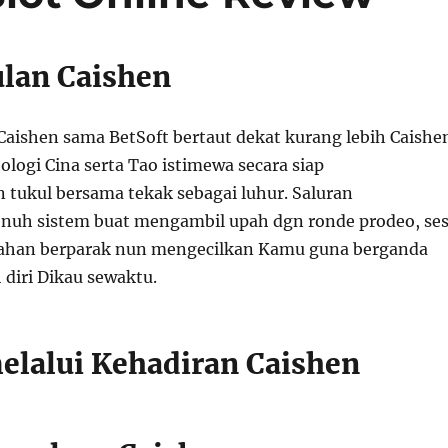
lan Caishen
Caishen sama BetSoft bertaut dekat kurang lebih Caishe
ologi Cina serta Tao istimewa secara siap
 tukul bersama tekak sebagai luhur. Saluran
uh sistem buat mengambil upah dgn ronde prodeo, ses
bahan berparak nun mengecilkan Kamu guna berganda
 diri Dikau sewaktu.
elalui Kehadiran Caishen