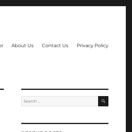
or
About Us
Contact Us
Privacy Policy
SEARCH
Search
for: