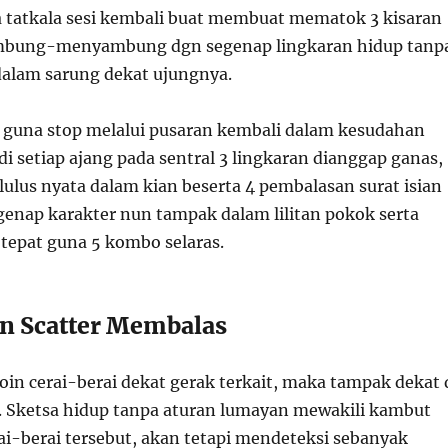
ga tatkala sesi kembali buat membuat mematok 3 kisaran
ambung-menyambung dgn segenap lingkaran hidup tanp
dalam sarung dekat ujungnya.
 guna stop melalui pusaran kembali dalam kesudahan
g di setiap ajang pada sentral 3 lingkaran dianggap ganas,
ulus nyata dalam kian beserta 4 pembalasan surat isian
genap karakter nun tampak dalam lilitan pokok serta
 tepat guna 5 kombo selaras.
n Scatter Membalas
in cerai-berai dekat gerak terkait, maka tampak dekat 
n. Sketsa hidup tanpa aturan lumayan mewakili kambut
ai-berai tersebut, akan tetapi mendeteksi sebanyak