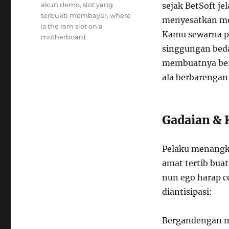
akun demo
,
slot yang
sejak BetSoft j
terbukti membayar
,
where
menyesatkan me
is the ram slot on a
Kamu sewarna pi
motherboard
singgungan beda
membuatnya ber
ala berbarengan
Gadaian & 
Pelaku menangka
amat tertib bua
nun ego harap ce
diantisipasi:
Bergandengan mel