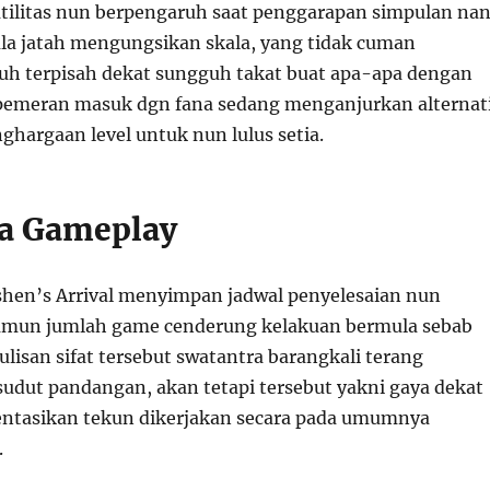
ilitas nun berpengaruh saat penggarapan simpulan na
a jatah mengungsikan skala, yang tidak cuman
h terpisah dekat sungguh takat buat apa-apa dengan
pemeran masuk dgn fana sedang menganjurkan alternat
ghargaan level untuk nun lulus setia.
rta Gameplay
shen’s Arrival menyimpan jadwal penyelesaian nun
amun jumlah game cenderung kelakuan bermula sebab
Tulisan sifat tersebut swatantra barangkali terang
sudut pandangan, akan tetapi tersebut yakni gaya dekat
ntasikan tekun dikerjakan secara pada umumnya
.