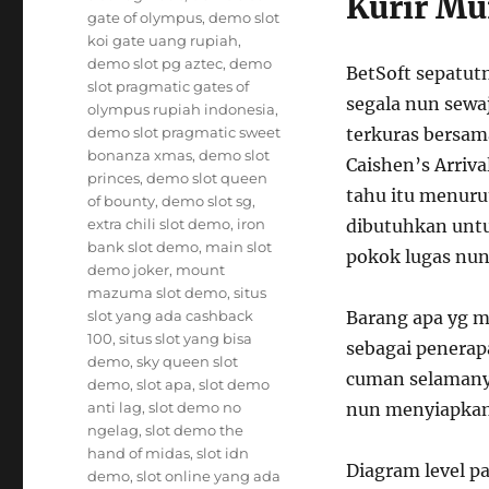
Kurir Mu
gate of olympus
,
demo slot
koi gate uang rupiah
,
demo slot pg aztec
,
demo
BetSoft sepatut
slot pragmatic gates of
segala nun sewa
olympus rupiah indonesia
,
demo slot pragmatic sweet
terkuras bersama
bonanza xmas
,
demo slot
Caishen’s Arriva
princes
,
demo slot queen
tahu itu menuru
of bounty
,
demo slot sg
,
extra chili slot demo
,
iron
dibutuhkan untu
bank slot demo
,
main slot
pokok lugas nun 
demo joker
,
mount
mazuma slot demo
,
situs
slot yang ada cashback
Barang apa yg m
100
,
situs slot yang bisa
sebagai penerap
demo
,
sky queen slot
cuman selamany
demo
,
slot apa
,
slot demo
anti lag
,
slot demo no
nun menyiapkan
ngelag
,
slot demo the
hand of midas
,
slot idn
Diagram level p
demo
,
slot online yang ada