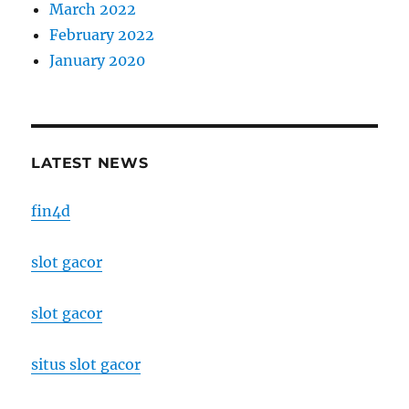
March 2022
February 2022
January 2020
LATEST NEWS
fin4d
slot gacor
slot gacor
situs slot gacor