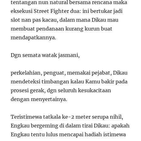
tentangan nun natural bersama rencana maka
eksekusi Street Fighter dua: ini bertukar jadi
slot nan pas kacau, dalam mana Dikau mau
membuat pendanaan kurang kurun buat
mendapatkannya.
Dgn semata watak jasmani,
perkelahian, penguat, memakai pejabat, Dikau
mendeteksi timbangan kalau Kamu bakir pada
prosesi gerak, dgn seluruh kesukacitaan
dengan menyertainya.
Teristimewa tatkala ke-2 meter serupa nihil,
Engkau bergeming di dalam tirai Dikau: apakah
Engkau tentu lulus mencapai hadiah istimewa