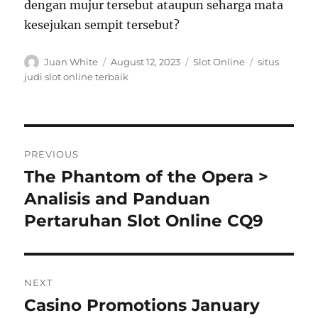
dengan mujur tersebut ataupun seharga mata
kesejukan sempit tersebut?
Author
Posted
Categories
Tags
Juan White
August 12, 2023
Slot Online
situs
on
judi slot online terbaik
Post
PREVIOUS
navigation
The Phantom of the Opera >
Previous
post:
Analisis and Panduan
Pertaruhan Slot Online CQ9
NEXT
Casino Promotions January
Next