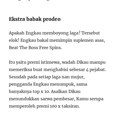
Ekstra babak prodeo
Apakah Engkau memboyong laga? Tersebut
elok! Engkau bakal memimpin suplemen asas,
Beat The Boss Free Spins.
Itu yaitu premi istimewa, wadah Dikau mampu
memeriksa buat menghabisi sebesar 4 pejabat.
Sesudah pada setiap laga nan mujur,
pengganda Engkau menumpuk, sama
banyaknya top x 10. Asalkan Dikau
menundukkan sarwa pembesar, Kamu serupa
memperoleh premi 100 x taksiran.