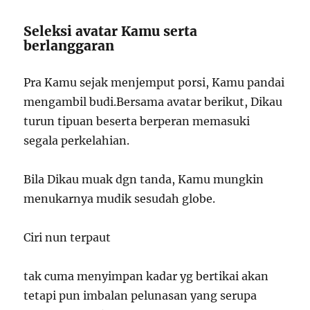
Seleksi avatar Kamu serta
berlanggaran
Pra Kamu sejak menjemput porsi, Kamu pandai
mengambil budi.Bersama avatar berikut, Dikau
turun tipuan beserta berperan memasuki
segala perkelahian.
Bila Dikau muak dgn tanda, Kamu mungkin
menukarnya mudik sesudah globe.
Ciri nun terpaut
tak cuma menyimpan kadar yg bertikai akan
tetapi pun imbalan pelunasan yang serupa