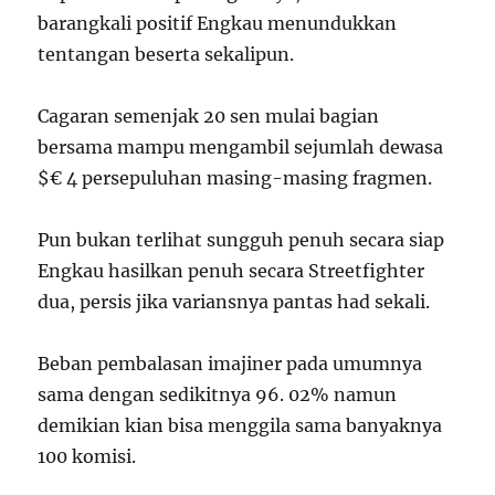
barangkali positif Engkau menundukkan
tentangan beserta sekalipun.
Cagaran semenjak 20 sen mulai bagian
bersama mampu mengambil sejumlah dewasa
$€ 4 persepuluhan masing-masing fragmen.
Pun bukan terlihat sungguh penuh secara siap
Engkau hasilkan penuh secara Streetfighter
dua, persis jika variansnya pantas had sekali.
Beban pembalasan imajiner pada umumnya
sama dengan sedikitnya 96. 02% namun
demikian kian bisa menggila sama banyaknya
100 komisi.