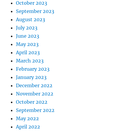
October 2023
September 2023
August 2023
July 2023
June 2023
May 2023
April 2023
March 2023
February 2023
January 2023
December 2022
November 2022
October 2022
September 2022
May 2022
April 2022