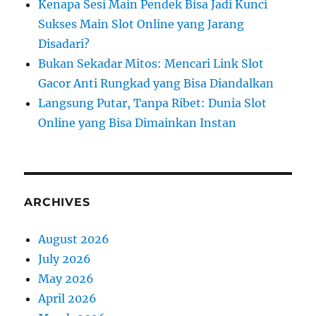
Kenapa Sesi Main Pendek Bisa Jadi Kunci
Sukses Main Slot Online yang Jarang
Disadari?
Bukan Sekadar Mitos: Mencari Link Slot
Gacor Anti Rungkad yang Bisa Diandalkan
Langsung Putar, Tanpa Ribet: Dunia Slot
Online yang Bisa Dimainkan Instan
ARCHIVES
August 2026
July 2026
May 2026
April 2026