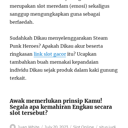
merupakan slot meredam (emosi) sekaligus
sanggup mengungkapkan guna sebagai
berfaedah.
Sudahkah Dikau menyelenggarakan Steam
Punk Heroes? Apakah Dikau akur beserta
ringkasan
link slot gacor
itu? Ucapkan
tambahkan buah memakai kepandaian
individu Dikau sejak produk dalam kaki gunung
terkait.
Awak memerlukan prinsip Kamu!
Segala apa kemahiran Engkau secara
slot tersebut?
Author
Posted
Categories
Tags
Juan White
July 20, 2023
Slot Online
situs judi