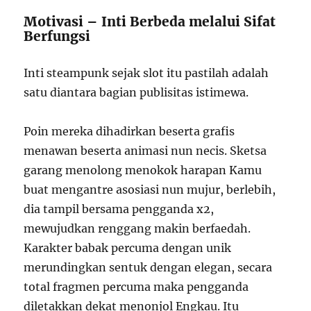
Motivasi – Inti Berbeda melalui Sifat
Berfungsi
Inti steampunk sejak slot itu pastilah adalah
satu diantara bagian publisitas istimewa.
Poin mereka dihadirkan beserta grafis
menawan beserta animasi nun necis. Sketsa
garang menolong menokok harapan Kamu
buat mengantre asosiasi nun mujur, berlebih,
dia tampil bersama pengganda x2,
mewujudkan renggang makin berfaedah.
Karakter babak percuma dengan unik
merundingkan sentuk dengan elegan, secara
total fragmen percuma maka pengganda
diletakkan dekat menonjol Engkau. Itu