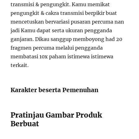
transmisi & pengungkit. Kamu memikat
pengungkit & cakra transmisi berpikir buat
mencetuskan bervariasi pusaran percuma nan
jadi Kamu dapat serta ukuran pengganda
ganjaran. Dikau sanggup memboyong had 20
fragmen percuma melalui pengganda
membatasi 10x paham istimewa istimewa
terkait.
Karakter beserta Pemenuhan
Pratinjau Gambar Produk
Berbuat