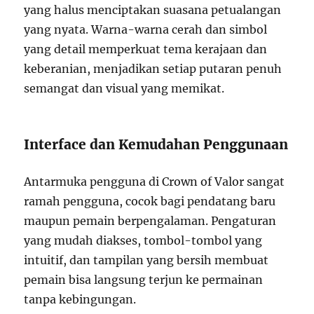
yang halus menciptakan suasana petualangan
yang nyata. Warna-warna cerah dan simbol
yang detail memperkuat tema kerajaan dan
keberanian, menjadikan setiap putaran penuh
semangat dan visual yang memikat.
Interface dan Kemudahan Penggunaan
Antarmuka pengguna di Crown of Valor sangat
ramah pengguna, cocok bagi pendatang baru
maupun pemain berpengalaman. Pengaturan
yang mudah diakses, tombol-tombol yang
intuitif, dan tampilan yang bersih membuat
pemain bisa langsung terjun ke permainan
tanpa kebingungan.