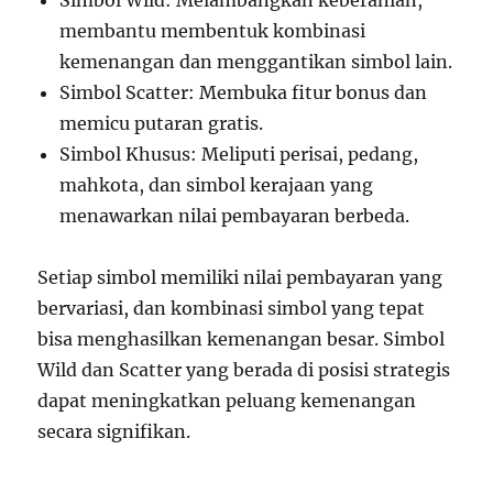
Simbol Wild: Melambangkan keberanian,
membantu membentuk kombinasi
kemenangan dan menggantikan simbol lain.
Simbol Scatter: Membuka fitur bonus dan
memicu putaran gratis.
Simbol Khusus: Meliputi perisai, pedang,
mahkota, dan simbol kerajaan yang
menawarkan nilai pembayaran berbeda.
Setiap simbol memiliki nilai pembayaran yang
bervariasi, dan kombinasi simbol yang tepat
bisa menghasilkan kemenangan besar. Simbol
Wild dan Scatter yang berada di posisi strategis
dapat meningkatkan peluang kemenangan
secara signifikan.