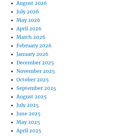
August 2026
July 2026
May 2026
April 2026
March 2026
February 2026
January 2026
December 2025
November 2025
October 2025
September 2025
August 2025
July 2025
June 2025
May 2025
April 2025