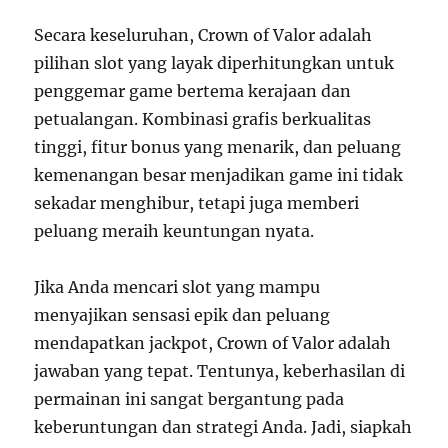
Secara keseluruhan, Crown of Valor adalah
pilihan slot yang layak diperhitungkan untuk
penggemar game bertema kerajaan dan
petualangan. Kombinasi grafis berkualitas
tinggi, fitur bonus yang menarik, dan peluang
kemenangan besar menjadikan game ini tidak
sekadar menghibur, tetapi juga memberi
peluang meraih keuntungan nyata.
Jika Anda mencari slot yang mampu
menyajikan sensasi epik dan peluang
mendapatkan jackpot, Crown of Valor adalah
jawaban yang tepat. Tentunya, keberhasilan di
permainan ini sangat bergantung pada
keberuntungan dan strategi Anda. Jadi, siapkah