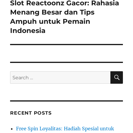
Slot Reactoonz Gacor: Rahasia
Next
post:
Menang Besar dan Tips
Ampuh untuk Pemain
Indonesia
SE
Search
for:
RECENT POSTS
Free Spin Loyalitas: Hadiah Spesial untuk