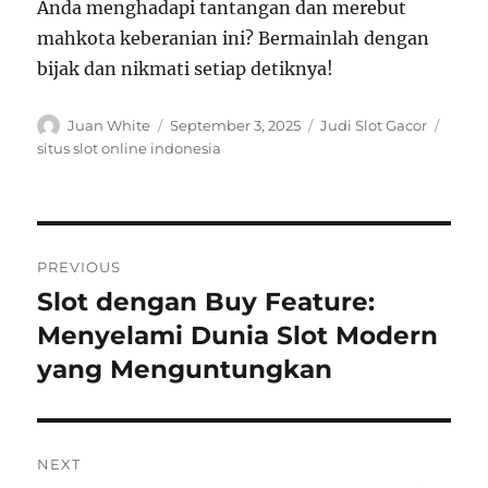
Anda menghadapi tantangan dan merebut
mahkota keberanian ini? Bermainlah dengan
bijak dan nikmati setiap detiknya!
Author
Posted
Categories
Tags
Juan White
September 3, 2025
Judi Slot Gacor
on
situs slot online indonesia
Post
PREVIOUS
navigation
Slot dengan Buy Feature:
Previous
post:
Menyelami Dunia Slot Modern
yang Menguntungkan
NEXT