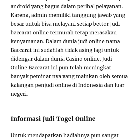
android yang bagus dalam perihal pelayanan.
Karena, admin memiliki tanggung jawab yang
besar untuk bisa melayani setiap bettor Judi
baccarat online termurah tetap merasakan
kenyamanan. Dalam dunia judi online nama
Baccarat ini sudahlah tidak asing lagi untuk
didengar dalam dunia Casino online. Judi
Online Baccarat ini pun telah meningkat
banyak peminat nya yang mainkan oleh semua
kalangan penjudi online di Indonesia dan luar
negeri.
Informasi Judi Togel Online
Untuk mendapatkan hadiahnya pun sangat