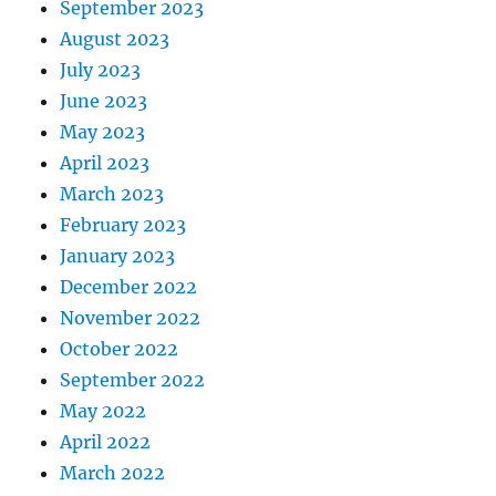
September 2023
August 2023
July 2023
June 2023
May 2023
April 2023
March 2023
February 2023
January 2023
December 2022
November 2022
October 2022
September 2022
May 2022
April 2022
March 2022