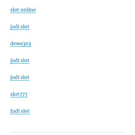
slot online
judi slot
dewa303
judi slot
judi slot
slot777
Judi slot