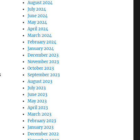
August 2024
July 2024
June 2024
May 2024
April 2024
March 2024
February 2024
January 2024
December 2023
November 2023
October 2023
s
September 2023
August 2023
July 2023
June 2023
May 2023
April 2023
March 2023
February 2023
January 2023
December 2022