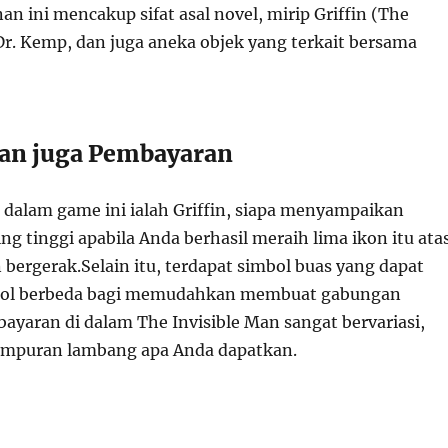
an ini mencakup sifat asal novel, mirip Griffin (The
Dr. Kemp, dan juga aneka objek yang terkait bersama
an juga Pembayaran
i dalam game ini ialah Griffin, siapa menyampaikan
g tinggi apabila Anda berhasil meraih lima ikon itu ata
bergerak.Selain itu, terdapat simbol buas yang dapat
ol berbeda bagi memudahkan membuat gabungan
yaran di dalam The Invisible Man sangat bervariasi,
ampuran lambang apa Anda dapatkan.