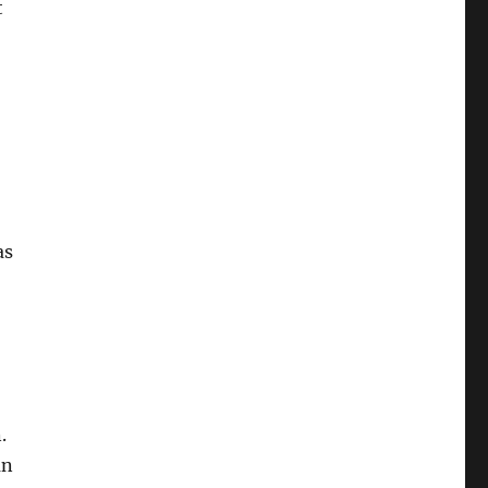
t
as
.
an