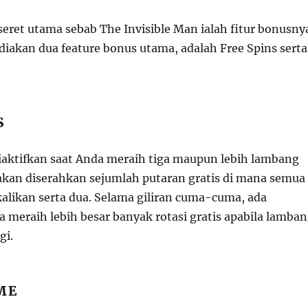
seret utama sebab The Invisible Man ialah fitur bonusny
iakan dua feature bonus utama, adalah Free Spins serta
S
 diaktifkan saat Anda meraih tiga maupun lebih lambang
akan diserahkan sejumlah putaran gratis di mana semua
likan serta dua. Selama giliran cuma-cuma, ada
a meraih lebih besar banyak rotasi gratis apabila lamba
gi.
ME