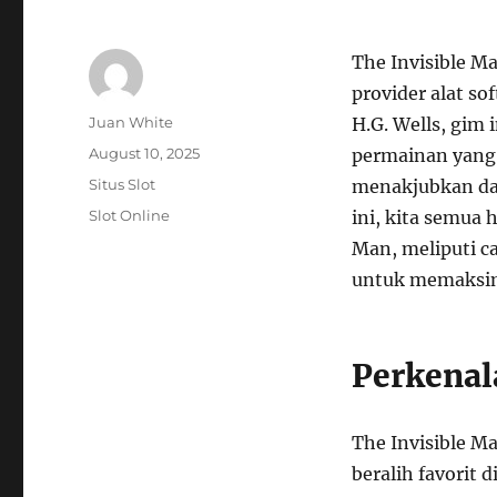
The Invisible M
provider alat so
Author
Juan White
H.G. Wells, gim
Posted
August 10, 2025
permainan yang 
on
Categories
Situs Slot
menakjubkan dan
Tags
Slot Online
ini, kita semua 
Man, meliputi c
untuk memaksim
Perkenal
The Invisible M
beralih favorit 