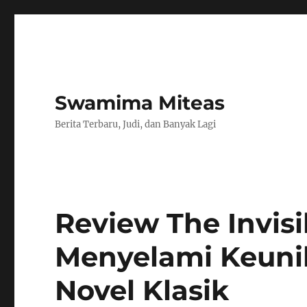
Swamima Miteas
Berita Terbaru, Judi, dan Banyak Lagi
Review The Invis
Menyelami Keuni
Novel Klasik