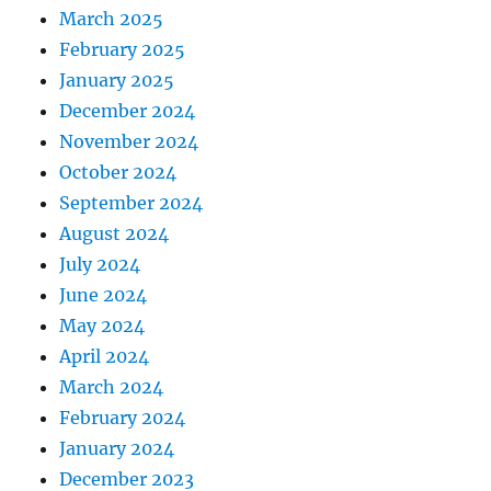
March 2025
February 2025
January 2025
December 2024
November 2024
October 2024
September 2024
August 2024
July 2024
June 2024
May 2024
April 2024
March 2024
February 2024
January 2024
December 2023