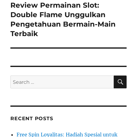
Review Permainan Slot:
Next
post:
Double Flame Unggulkan
Pengetahuan Bermain-Main
Terbaik
SE
Search
for:
RECENT POSTS
Free Spin Loyalitas: Hadiah Spesial untuk