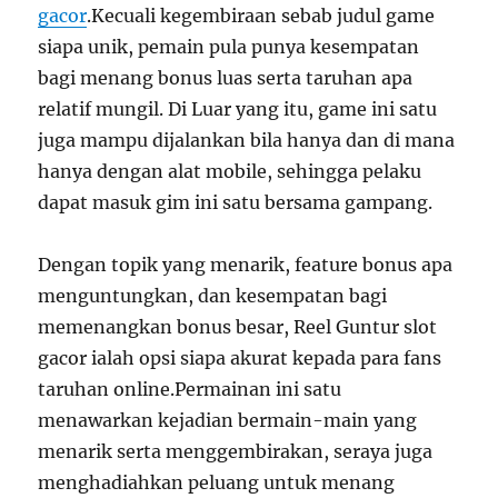
gacor
.Kecuali kegembiraan sebab judul game
siapa unik, pemain pula punya kesempatan
bagi menang bonus luas serta taruhan apa
relatif mungil. Di Luar yang itu, game ini satu
juga mampu dijalankan bila hanya dan di mana
hanya dengan alat mobile, sehingga pelaku
dapat masuk gim ini satu bersama gampang.
Dengan topik yang menarik, feature bonus apa
menguntungkan, dan kesempatan bagi
memenangkan bonus besar, Reel Guntur slot
gacor ialah opsi siapa akurat kepada para fans
taruhan online.Permainan ini satu
menawarkan kejadian bermain-main yang
menarik serta menggembirakan, seraya juga
menghadiahkan peluang untuk menang