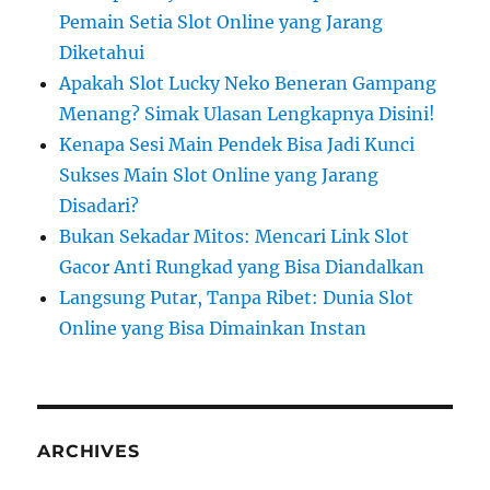
Pemain Setia Slot Online yang Jarang
Diketahui
Apakah Slot Lucky Neko Beneran Gampang
Menang? Simak Ulasan Lengkapnya Disini!
Kenapa Sesi Main Pendek Bisa Jadi Kunci
Sukses Main Slot Online yang Jarang
Disadari?
Bukan Sekadar Mitos: Mencari Link Slot
Gacor Anti Rungkad yang Bisa Diandalkan
Langsung Putar, Tanpa Ribet: Dunia Slot
Online yang Bisa Dimainkan Instan
ARCHIVES