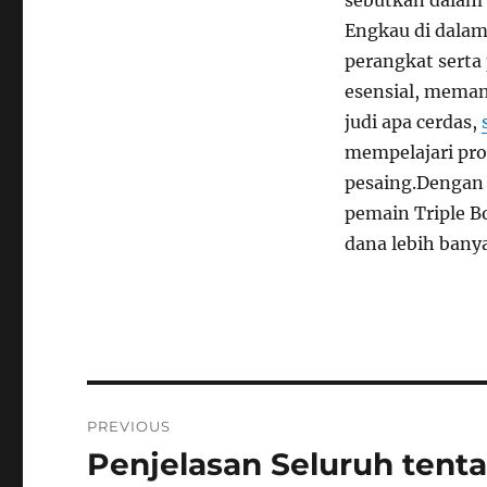
sebutkan dalam 
Engkau di dalam
perangkat sert
esensial, meman
judi apa cerdas,
mempelajari pro
pesaing.Dengan 
pemain Triple B
dana lebih bany
Post
PREVIOUS
navigation
Penjelasan Seluruh tent
Previous