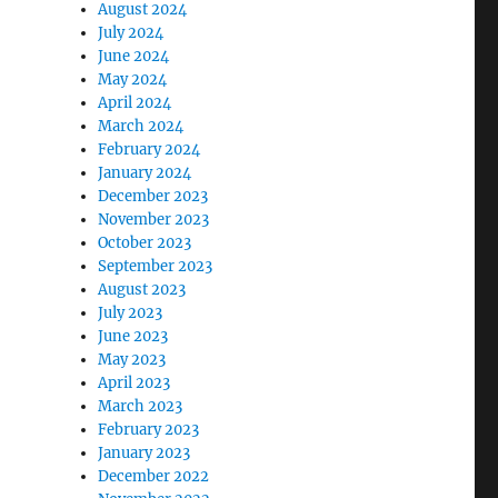
August 2024
July 2024
June 2024
May 2024
April 2024
March 2024
February 2024
January 2024
December 2023
November 2023
October 2023
September 2023
August 2023
July 2023
June 2023
May 2023
April 2023
March 2023
February 2023
January 2023
December 2022