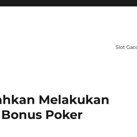
Slot Gac
ahkan Melakukan
 Bonus Poker