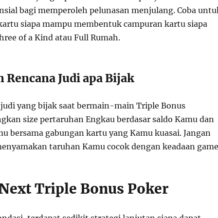
nsial bagi memperoleh pelunasan menjulang. Coba untu
kartu siapa mampu membentuk campuran kartu siapa
hree of a Kind atau Full Rumah.
n Rencana Judi apa Bijak
 judi yang bijak saat bermain-main Triple Bonus
gkan size pertaruhan Engkau berdasar saldo Kamu dan
mu bersama gabungan kartu yang Kamu kuasai. Jangan
enyamakan taruhan Kamu cocok dengan keadaan game
Next Triple Bonus Poker