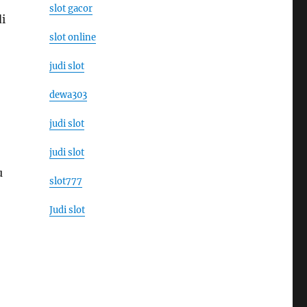
slot gacor
i
slot online
judi slot
dewa303
judi slot
judi slot
u
slot777
Judi slot