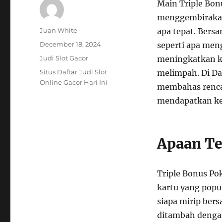
Main Triple Bon
menggembirakan
Author
Juan White
apa tepat. Ber
Posted
December 18, 2024
seperti apa me
on
Categories
Judi Slot Gacor
meningkatkan k
Tags
Situs Daftar Judi Slot
melimpah. Di Da
Online Gacor Hari Ini
membahas rencan
mendapatkan keb
Apaan Te
Triple Bonus Po
kartu yang popul
siapa mirip ber
ditambah denga