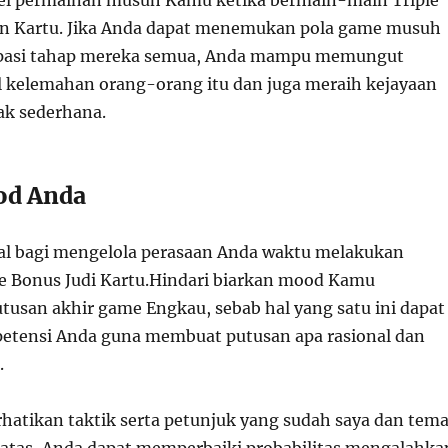
el permainan musuh Kamu ketika bermain-main Triple
n Kartu. Jika Anda dapat menemukan pola game musuh
pasi tahap mereka semua, Anda mampu memungut
 kelemahan orang-orang itu dan juga meraih kejayaan
ak sederhana.
od Anda
ial bagi mengelola perasaan Anda waktu melakukan
e Bonus Judi Kartu.Hindari biarkan mood Kamu
usan akhir game Engkau, sebab hal yang satu ini dapat
etensi Anda guna membuat putusan apa rasional dan
.
tikan taktik serta petunjuk yang sudah saya dan tem