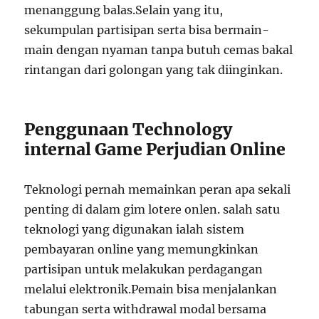
menanggung balas.Selain yang itu,
sekumpulan partisipan serta bisa bermain-
main dengan nyaman tanpa butuh cemas bakal
rintangan dari golongan yang tak diinginkan.
Penggunaan Technology
internal Game Perjudian Online
Teknologi pernah memainkan peran apa sekali
penting di dalam gim lotere onlen. salah satu
teknologi yang digunakan ialah sistem
pembayaran online yang memungkinkan
partisipan untuk melakukan perdagangan
melalui elektronik.Pemain bisa menjalankan
tabungan serta withdrawal modal bersama