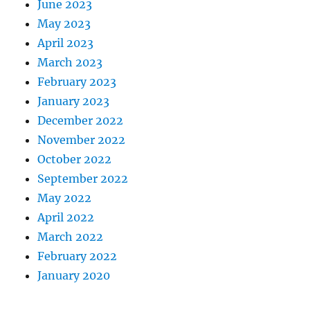
June 2023
May 2023
April 2023
March 2023
February 2023
January 2023
December 2022
November 2022
October 2022
September 2022
May 2022
April 2022
March 2022
February 2022
January 2020