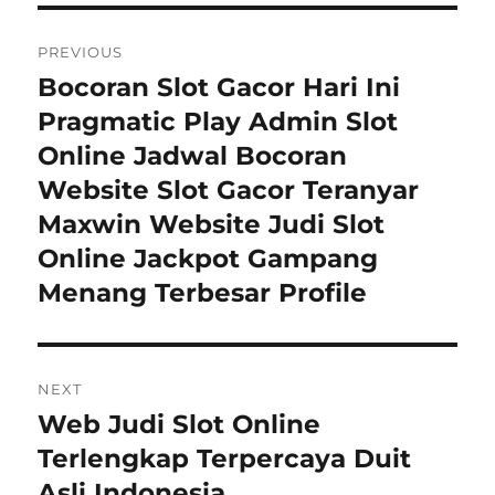
Post
PREVIOUS
navigation
Bocoran Slot Gacor Hari Ini
Previous
post:
Pragmatic Play Admin Slot
Online Jadwal Bocoran
Website Slot Gacor Teranyar
Maxwin Website Judi Slot
Online Jackpot Gampang
Menang Terbesar Profile
NEXT
Web Judi Slot Online
Next
post:
Terlengkap Terpercaya Duit
Asli Indonesia