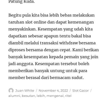
Patung Kuda.
Begitu pula kita bisa lebih bebas melakukan
taruhan slot online dan dapat kemenangan
menyakinkan. Kesempatan yang udah kita
dapatkan sebesar apapun tentu bakal bisa
diambil melalui transaksi withdraw bersama
diproses bersama dengan cepat. Kami berikan
banyak kesempatan kepada pemain yang join
jadi anggota. Kesempatan tersebut boleh
memberikan banyak untung untuk para
member berasal dari bermacam sudut.
Author
Posted
Categories
Tags
Juan White
November 4, 2022
Slot Gacor
on
alumni
,
besutan
,
lebih
,
mengenal
,
ritel