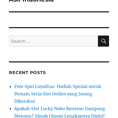
SE
Search
for:
RECENT POSTS
Free Spin Loyalitas: Hadiah Spesial untuk
Pemain Setia Slot Online yang Jarang
Diketahui
Apakah Slot Lucky Neko Beneran Gampang
Menang? Simak Ulasan Lengkapnya Disini!