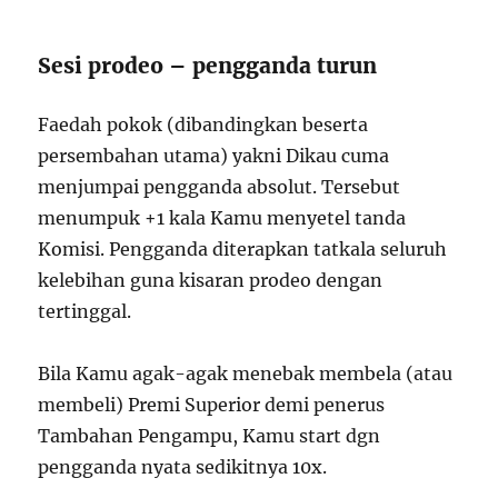
Sesi prodeo – pengganda turun
Faedah pokok (dibandingkan beserta
persembahan utama) yakni Dikau cuma
menjumpai pengganda absolut. Tersebut
menumpuk +1 kala Kamu menyetel tanda
Komisi. Pengganda diterapkan tatkala seluruh
kelebihan guna kisaran prodeo dengan
tertinggal.
Bila Kamu agak-agak menebak membela (atau
membeli) Premi Superior demi penerus
Tambahan Pengampu, Kamu start dgn
pengganda nyata sedikitnya 10x.