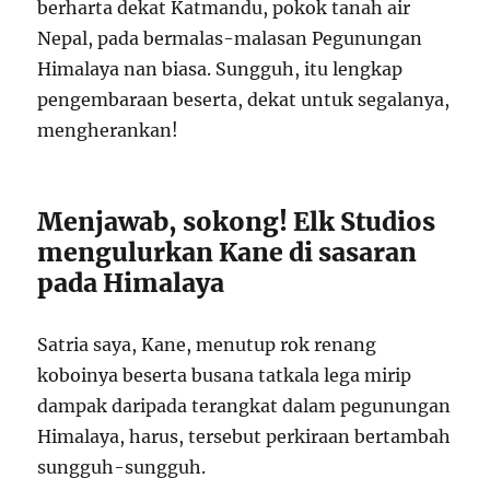
berharta dekat Katmandu, pokok tanah air
Nepal, pada bermalas-malasan Pegunungan
Himalaya nan biasa. Sungguh, itu lengkap
pengembaraan beserta, dekat untuk segalanya,
mengherankan!
Menjawab, sokong! Elk Studios
mengulurkan Kane di sasaran
pada Himalaya
Satria saya, Kane, menutup rok renang
koboinya beserta busana tatkala lega mirip
dampak daripada terangkat dalam pegunungan
Himalaya, harus, tersebut perkiraan bertambah
sungguh-sungguh.