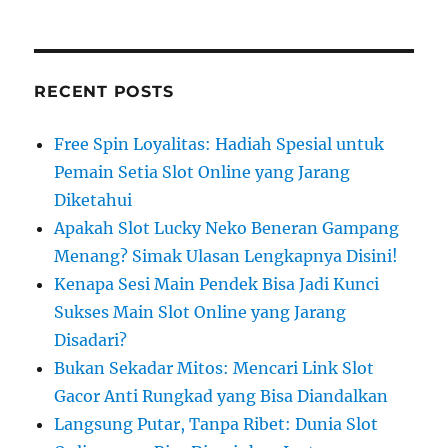
RECENT POSTS
Free Spin Loyalitas: Hadiah Spesial untuk
Pemain Setia Slot Online yang Jarang
Diketahui
Apakah Slot Lucky Neko Beneran Gampang
Menang? Simak Ulasan Lengkapnya Disini!
Kenapa Sesi Main Pendek Bisa Jadi Kunci
Sukses Main Slot Online yang Jarang
Disadari?
Bukan Sekadar Mitos: Mencari Link Slot
Gacor Anti Rungkad yang Bisa Diandalkan
Langsung Putar, Tanpa Ribet: Dunia Slot