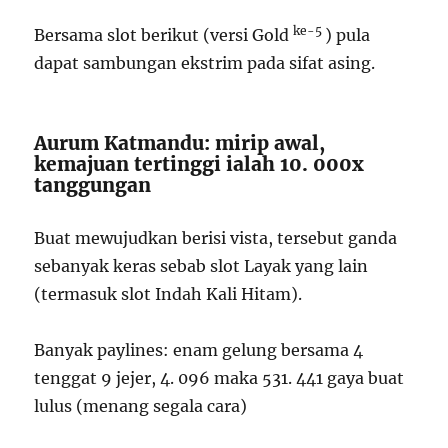
ke-5
Bersama slot berikut (versi Gold
) pula
dapat sambungan ekstrim pada sifat asing.
Aurum Katmandu: mirip awal,
kemajuan tertinggi ialah 10. 000x
tanggungan
Buat mewujudkan berisi vista, tersebut ganda
sebanyak keras sebab slot Layak yang lain
(termasuk slot Indah Kali Hitam).
Banyak paylines: enam gelung bersama 4
tenggat 9 jejer, 4. 096 maka 531. 441 gaya buat
lulus (menang segala cara)