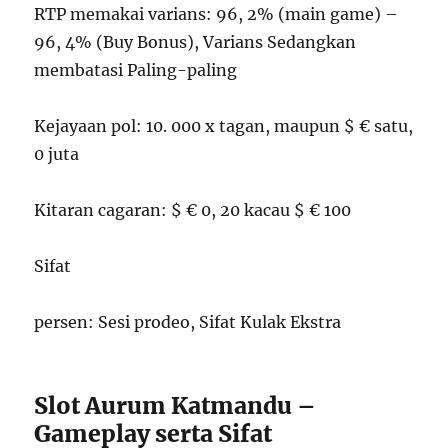
RTP memakai varians: 96, 2% (main game) –
96, 4% (Buy Bonus), Varians Sedangkan
membatasi Paling-paling
Kejayaan pol: 10. 000 x tagan, maupun $ € satu,
0 juta
Kitaran cagaran: $ € 0, 20 kacau $ € 100
Sifat
persen: Sesi prodeo, Sifat Kulak Ekstra
Slot Aurum Katmandu –
Gameplay serta Sifat