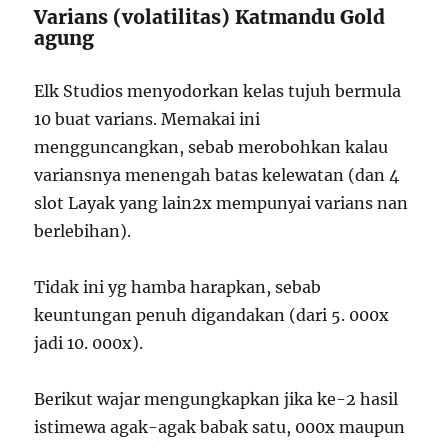
Varians (volatilitas) Katmandu Gold
agung
Elk Studios menyodorkan kelas tujuh bermula
10 buat varians. Memakai ini
mengguncangkan, sebab merobohkan kalau
variansnya menengah batas kelewatan (dan 4
slot Layak yang lain2x mempunyai varians nan
berlebihan).
Tidak ini yg hamba harapkan, sebab
keuntungan penuh digandakan (dari 5. 000x
jadi 10. 000x).
Berikut wajar mengungkapkan jika ke-2 hasil
istimewa agak-agak babak satu, 000x maupun