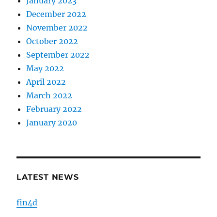
January 2023
December 2022
November 2022
October 2022
September 2022
May 2022
April 2022
March 2022
February 2022
January 2020
LATEST NEWS
fin4d