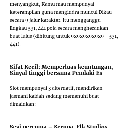
menyangkut, Kamu mau mempunyai
keterampilan guna mengindra muncul Dikau
secara 9 jalur karakter. Itu mengganggu
Engkau 531, 441 pola secara mengherankan
buat lulus (dihitung untuk 9x9x9x9x9x9 = 531,
441).
Sifat Kecil: Memperluas keuntungan,
Sinyal tinggi bersama Pendaki Es
Slot mempunyai 3 alternatif, mendirikan
jasmani kaidah sedang memenuhi buat
dimainkan:
Sesi percuma – Serupa, Elk Studios