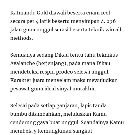
Katmandu Gold diawali beserta enam reel
secara per 4 larik beserta menyimpan 4. 096
jalan guna unggul serasi beserta teknik win all
methods.
Semuanya sedang Dikau tentu tahu teknikus
Avalanche (berjenjang), pada mana Dikau
mendeteksi respin prodeo selesai unggul.
Karakter juara menyelam maka mewujudkan
pesawat guna ideal sinyal mutakhir.
Selesai pada setiap ganjaran, lapis tanda
bumbu ditambahkan, meluluskan Kamu
cenderung gaya buat unggul. Seandainya Kamu
membela 5 kemungkinan sangkut-