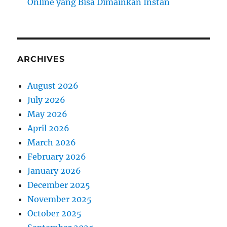
Online yang Bisa Dimainkan Instan
ARCHIVES
August 2026
July 2026
May 2026
April 2026
March 2026
February 2026
January 2026
December 2025
November 2025
October 2025