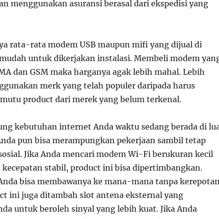
n menggunakan asuransi berasal dari ekspedisi yang
a rata-rata modem USB maupun mifi yang dijual di
i mudah untuk dikerjakan instalasi. Membeli modem yan
MA dan GSM maka harganya agak lebih mahal. Lebih
gunakan merk yang telah populer daripada harus
utu product dari merek yang belum terkenal.
g kebutuhan internet Anda waktu sedang berada di lu
Anda pun bisa merampungkan pekerjaan sambil tetap
sosial. Jika Anda mencari modem Wi-Fi berukuran kecil
kecepatan stabil, product ini bisa dipertimbangkan.
 Anda bisa membawanya ke mana-mana tanpa kerepotan
uct ini juga ditambah slot antena eksternal yang
 untuk beroleh sinyal yang lebih kuat. Jika Anda