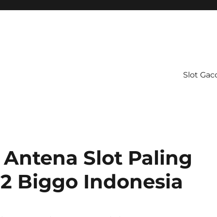
Slot Gac
Antena Slot Paling
2 Biggo Indonesia