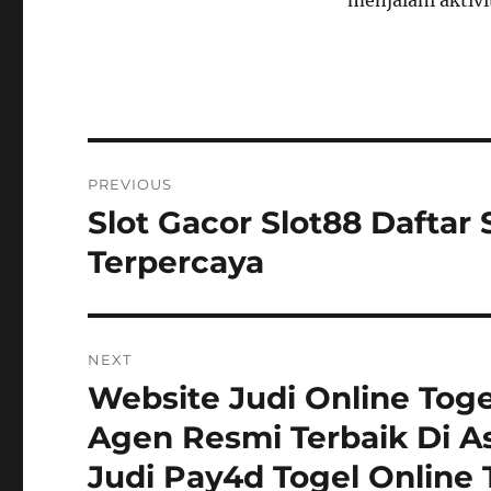
menjalani aktivi
Post
PREVIOUS
navigation
Slot Gacor Slot88 Daftar 
Previous
post:
Terpercaya
NEXT
Website Judi Online Toge
Next
post:
Agen Resmi Terbaik Di A
Judi Pay4d Togel Online 