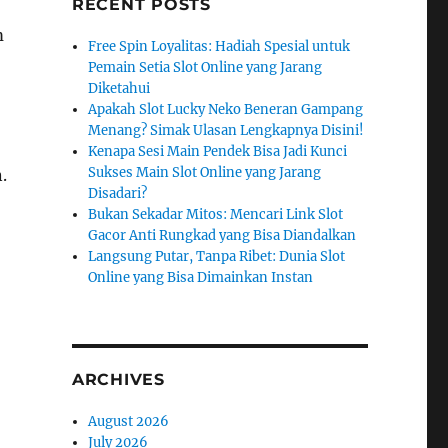
RECENT POSTS
m
Free Spin Loyalitas: Hadiah Spesial untuk
Pemain Setia Slot Online yang Jarang
Diketahui
Apakah Slot Lucky Neko Beneran Gampang
Menang? Simak Ulasan Lengkapnya Disini!
Kenapa Sesi Main Pendek Bisa Jadi Kunci
Sukses Main Slot Online yang Jarang
.
Disadari?
Bukan Sekadar Mitos: Mencari Link Slot
Gacor Anti Rungkad yang Bisa Diandalkan
Langsung Putar, Tanpa Ribet: Dunia Slot
Online yang Bisa Dimainkan Instan
ARCHIVES
August 2026
July 2026