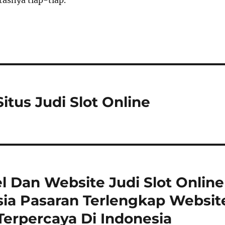
tasnya tiap-tiap.
Situs Judi Slot Online
l Dan Website Judi Slot Online
sia Pasaran Terlengkap Websit
Terpercaya Di Indonesia