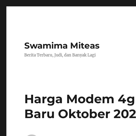
Swamima Miteas
Berita Terbaru, Judi, dan Banyak Lagi
Harga Modem 4g 
Baru Oktober 202