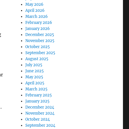
May 2026
April 2026
March 2026
February 2026
January 2026
g
December 2025
November 2025
October 2025
September 2025
August 2025
July 2025
June 2025
ar
May 2025
April 2025
March 2025
February 2025
January 2025
.
December 2024
November 2024
October 2024
September 2024