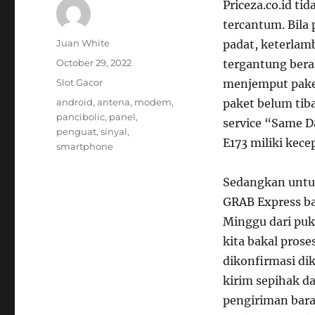
Priceza.co.id t
tercantum. Bila
Author
Juan White
padat, keterlamb
Posted
October 29, 2022
tergantung bera
on
Categories
Slot Gacor
menjemput paket
Tags
android
,
antena
,
modem
,
paket belum tiba
pancibolic
,
panel
,
service “Same Da
penguat
,
sinyal
,
E173 miliki kec
smartphone
Sedangkan untu
GRAB Express ba
Minggu dari puku
kita bakal prose
dikonfirmasi di
kirim sepihak da
pengiriman bar