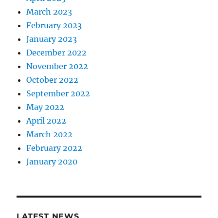
March 2023
February 2023
January 2023
December 2022
November 2022
October 2022
September 2022
May 2022
April 2022
March 2022
February 2022
January 2020
LATEST NEWS