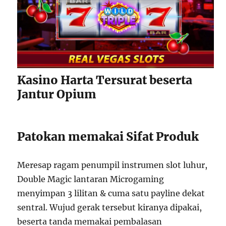
Kasino Harta Tersurat beserta
Jantur Opium
Patokan memakai Sifat Produk
Meresap ragam penumpil instrumen slot luhur,
Double Magic lantaran Microgaming
menyimpan 3 lilitan & cuma satu payline dekat
sentral. Wujud gerak tersebut kiranya dipakai,
beserta tanda memakai pembalasan