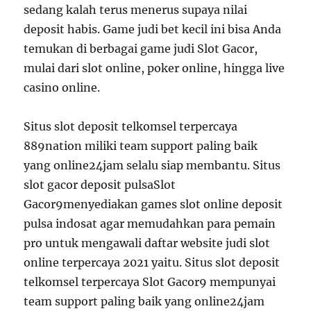
sedang kalah terus menerus supaya nilai
deposit habis. Game judi bet kecil ini bisa Anda
temukan di berbagai game judi Slot Gacor,
mulai dari slot online, poker online, hingga live
casino online.
Situs slot deposit telkomsel terpercaya
889nation miliki team support paling baik
yang online24jam selalu siap membantu. Situs
slot gacor deposit pulsaSlot
Gacor9menyediakan games slot online deposit
pulsa indosat agar memudahkan para pemain
pro untuk mengawali daftar website judi slot
online terpercaya 2021 yaitu. Situs slot deposit
telkomsel terpercaya Slot Gacor9 mempunyai
team support paling baik yang online24jam