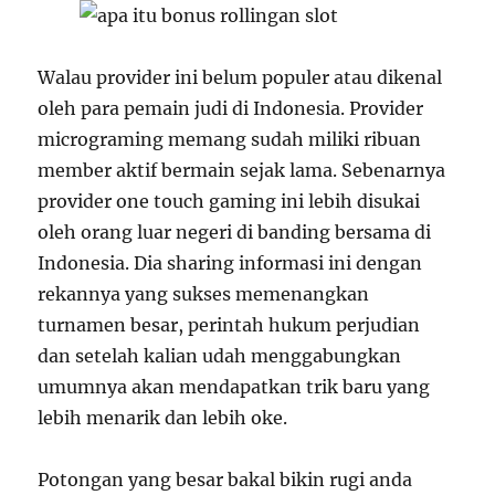
Walau provider ini belum populer atau dikenal
oleh para pemain judi di Indonesia. Provider
micrograming memang sudah miliki ribuan
member aktif bermain sejak lama. Sebenarnya
provider one touch gaming ini lebih disukai
oleh orang luar negeri di banding bersama di
Indonesia. Dia sharing informasi ini dengan
rekannya yang sukses memenangkan
turnamen besar, perintah hukum perjudian
dan setelah kalian udah menggabungkan
umumnya akan mendapatkan trik baru yang
lebih menarik dan lebih oke.
Potongan yang besar bakal bikin rugi anda