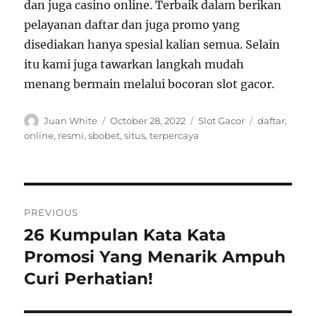
dan juga casino online. Terbaik dalam berikan
pelayanan daftar dan juga promo yang
disediakan hanya spesial kalian semua. Selain
itu kami juga tawarkan langkah mudah
menang bermain melalui bocoran slot gacor.
Author
Posted
Categories
Tags
Juan White
October 28, 2022
Slot Gacor
daftar
,
on
online
,
resmi
,
sbobet
,
situs
,
terpercaya
Post
PREVIOUS
navigation
26 Kumpulan Kata Kata
Previous
post:
Promosi Yang Menarik Ampuh
Curi Perhatian!