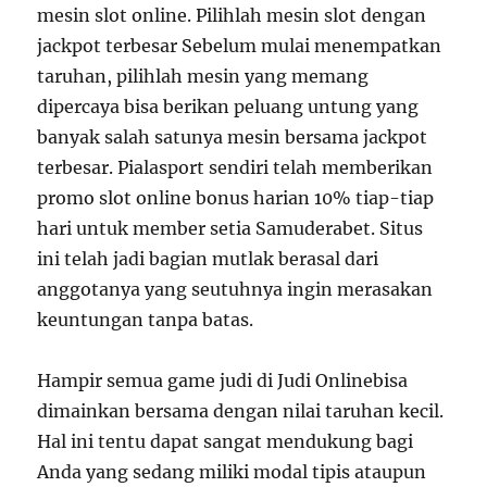
mesin slot online. Pilihlah mesin slot dengan
jackpot terbesar Sebelum mulai menempatkan
taruhan, pilihlah mesin yang memang
dipercaya bisa berikan peluang untung yang
banyak salah satunya mesin bersama jackpot
terbesar. Pialasport sendiri telah memberikan
promo slot online bonus harian 10% tiap-tiap
hari untuk member setia Samuderabet. Situs
ini telah jadi bagian mutlak berasal dari
anggotanya yang seutuhnya ingin merasakan
keuntungan tanpa batas.
Hampir semua game judi di Judi Onlinebisa
dimainkan bersama dengan nilai taruhan kecil.
Hal ini tentu dapat sangat mendukung bagi
Anda yang sedang miliki modal tipis ataupun