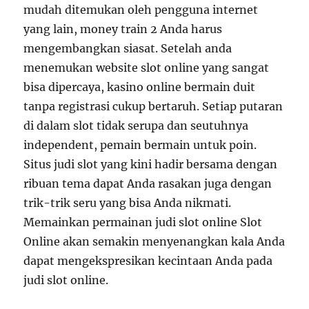
mudah ditemukan oleh pengguna internet
yang lain, money train 2 Anda harus
mengembangkan siasat. Setelah anda
menemukan website slot online yang sangat
bisa dipercaya, kasino online bermain duit
tanpa registrasi cukup bertaruh. Setiap putaran
di dalam slot tidak serupa dan seutuhnya
independent, pemain bermain untuk poin.
Situs judi slot yang kini hadir bersama dengan
ribuan tema dapat Anda rasakan juga dengan
trik-trik seru yang bisa Anda nikmati.
Memainkan permainan judi slot online Slot
Online akan semakin menyenangkan kala Anda
dapat mengekspresikan kecintaan Anda pada
judi slot online.