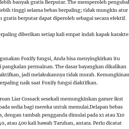
lebih banyak gratis Berputar. The memperoleh penguba
lebih tinggi selama bebas berpaling; tidak mungkin atur
gratis berputar dapat diperoleh sebagai secara efektif.
rpaling diberikan setiap kali empat indah kapak karakte
unakan Foxify fungsi, Anda bisa menyingkirkan itu
i pangkalan permainan. The dasar bayangkan dikalikan
iaktifkan, jadi melakukannya tidak murah. Kemungkina
rpaling naik saat Foxify fungsi diaktifkan.
buruan Liar Cossack sesekali memungkinkan gamer ikut
ipada sedia bagi mereka untuk memulai.Delapan bebas
ia, dengan tambah pengganda dimulai pada x1 atau X10
50, atau 400 kali bawah Taruhan, antara. Perlu dicatat