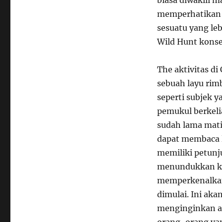
biasa diwakili m
memperhatikan h
sesuatu yang leb
Wild Hunt konse
The aktivitas d
sebuah layu ri
seperti subjek 
pemukul berkel
sudah lama mati
dapat membaca le
memiliki petunju
menundukkan ke
memperkenalkan
dimulai. Ini ak
menginginkan ap