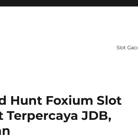
Slot Gac
d Hunt Foxium Slot
t Terpercaya JDB,
an