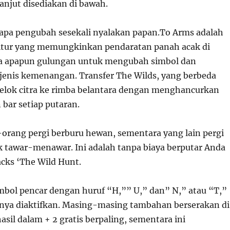
lanjut disediakan di bawah.
erapa pengubah sesekali nyalakan papan.To Arms adalah
Fitur yang memungkinkan pendaratan panah acak di
a apapun gulungan untuk mengubah simbol dan
enis kemenangan. Transfer The Wilds, yang berbeda
belok citra ke rimba belantara dengan menghancurkan
bar setiap putaran.
orang pergi berburu hewan, sementara yang lain pergi
k tawar-menawar. Ini adalah tanpa biaya berputar Anda
acks ‘The Wild Hunt.
mbol pencar dengan huruf “H,”” U,” dan” N,” atau “T,”
uknya diaktifkan. Masing-masing tambahan berserakan di
sil dalam + 2 gratis berpaling, sementara ini