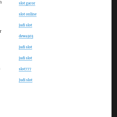
h
slot gacor
slot online
judi slot
r
dewa303
judi slot
judi slot
n
slot777
Judi slot