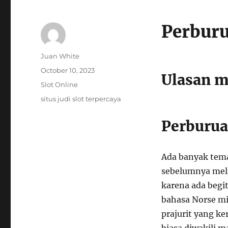
Perburu
Author
Juan White
Posted
October 10, 2023
Ulasan m
on
Categories
Slot Online
Tags
situs judi slot terpercaya
Perburuan
Ada banyak tema
sebelumnya meli
karena ada begi
bahasa Norse mi
prajurit yang k