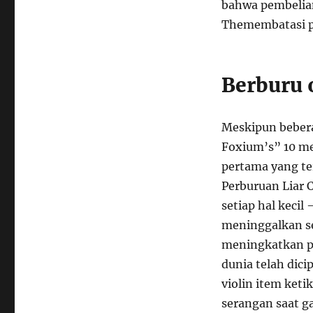
bahwa pembelian
Themembatasi p
Berburu 
Meskipun bebera
Foxium’s” 10 me
pertama yang te
Perburuan Liar C
setiap hal keci
meninggalkan se
meningkatkan p
dunia telah dic
violin item keti
serangan saat 