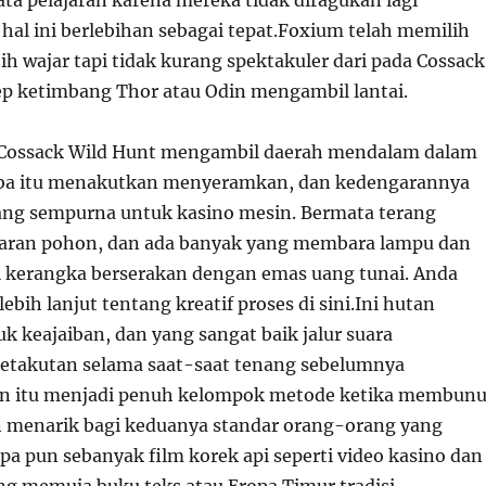
ata pelajaran karena mereka tidak diragukan lagi
al ini berlebihan sebagai tepat.Foxium telah memilih
ih wajar tapi tidak kurang spektakuler dari pada Cossack
p ketimbang Thor atau Odin mengambil lantai.
i Cossack Wild Hunt mengambil daerah mendalam dalam
mba itu menakutkan menyeramkan, dan kedengarannya
yang sempurna untuk kasino mesin. Bermata terang
iaran pohon, dan ada banyak yang membara lampu dan
 kerangka berserakan dengan emas uang tunai. Anda
bih lanjut tentang kreatif proses di sini.Ini hutan
k keajaiban, dan yang sangat baik jalur suara
takutan selama saat-saat tenang sebelumnya
 itu menjadi penuh kelompok metode ketika membun
an menarik bagi keduanya standar orang-orang yang
a pun sebanyak film korek api seperti video kasino dan