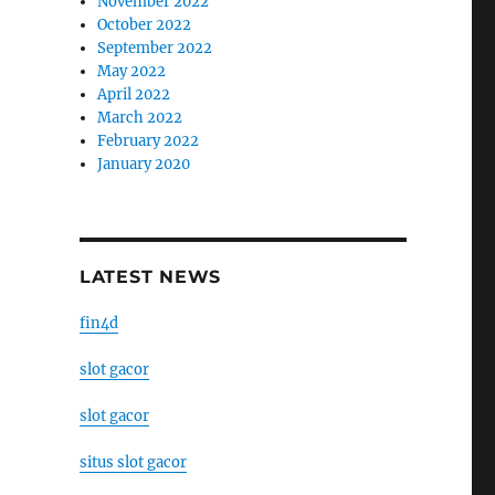
November 2022
October 2022
September 2022
May 2022
April 2022
March 2022
February 2022
January 2020
LATEST NEWS
fin4d
slot gacor
slot gacor
situs slot gacor