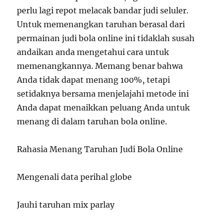
perlu lagi repot melacak bandar judi seluler.
Untuk memenangkan taruhan berasal dari
permainan judi bola online ini tidaklah susah
andaikan anda mengetahui cara untuk
memenangkannya. Memang benar bahwa
Anda tidak dapat menang 100%, tetapi
setidaknya bersama menjelajahi metode ini
Anda dapat menaikkan peluang Anda untuk
menang di dalam taruhan bola online.
Rahasia Menang Taruhan Judi Bola Online
Mengenali data perihal globe
Jauhi taruhan mix parlay