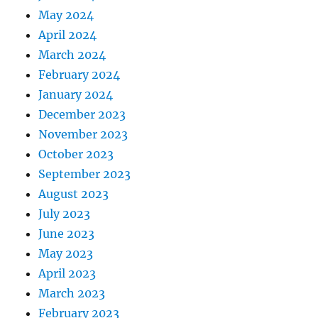
May 2024
April 2024
March 2024
February 2024
January 2024
December 2023
November 2023
October 2023
September 2023
August 2023
July 2023
June 2023
May 2023
April 2023
March 2023
February 2023