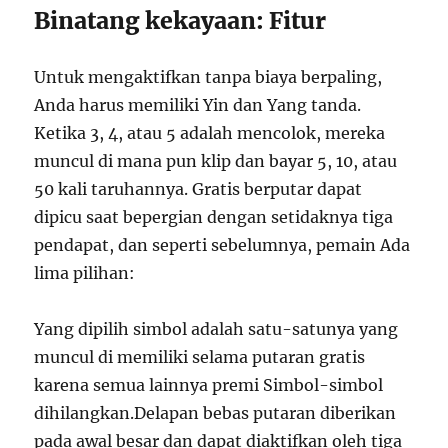
Binatang kekayaan: Fitur
Untuk mengaktifkan tanpa biaya berpaling,
Anda harus memiliki Yin dan Yang tanda.
Ketika 3, 4, atau 5 adalah mencolok, mereka
muncul di mana pun klip dan bayar 5, 10, atau
50 kali taruhannya. Gratis berputar dapat
dipicu saat bepergian dengan setidaknya tiga
pendapat, dan seperti sebelumnya, pemain Ada
lima pilihan:
Yang dipilih simbol adalah satu-satunya yang
muncul di memiliki selama putaran gratis
karena semua lainnya premi Simbol-simbol
dihilangkan.Delapan bebas putaran diberikan
pada awal besar dan dapat diaktifkan oleh tiga