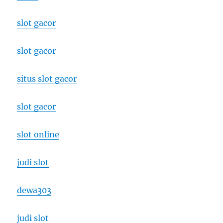
slot gacor
slot gacor
situs slot gacor
slot gacor
slot online
judi slot
dewa303
judi slot