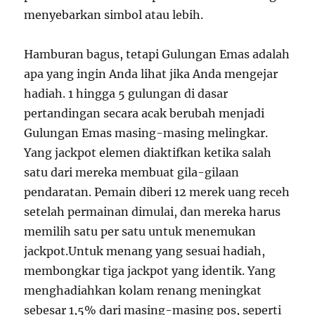
menyebarkan simbol atau lebih.
Hamburan bagus, tetapi Gulungan Emas adalah
apa yang ingin Anda lihat jika Anda mengejar
hadiah. 1 hingga 5 gulungan di dasar
pertandingan secara acak berubah menjadi
Gulungan Emas masing-masing melingkar.
Yang jackpot elemen diaktifkan ketika salah
satu dari mereka membuat gila-gilaan
pendaratan. Pemain diberi 12 merek uang receh
setelah permainan dimulai, dan mereka harus
memilih satu per satu untuk menemukan
jackpot.Untuk menang yang sesuai hadiah,
membongkar tiga jackpot yang identik. Yang
menghadiahkan kolam renang meningkat
sebesar 1,5% dari masing-masing pos, seperti