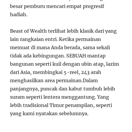
besar pemburu mencari empat progresif
hadiah.
Beast of Wealth terlihat lebih klasik dari yang
lain rangkaian entri. Ketika permainan
memuat di mana Anda berada, sama sekali
tidak ada kebingungan. SEBUAH mantap
bangunan seperti kuil dengan ubin atap, lazim
dari Asia, membingkai 5-reel, 243 arah
menghasilkan area permainan.Dalam
panjangnya, puncak dan kabut tumbuh lebih
suram seperti lentera menggantung. Yang
lebih tradisional Timur penampilan, seperti
yang kami nyatakan sebelumnya.