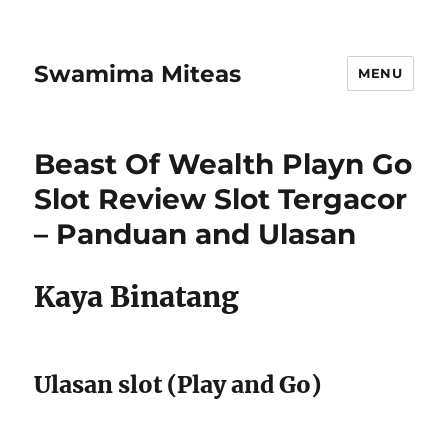
Swamima Miteas
MENU
Beast Of Wealth Playn Go
Slot Review Slot Tergacor
– Panduan and Ulasan
Kaya Binatang
Ulasan slot (Play and Go)