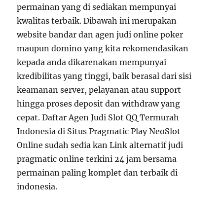
permainan yang di sediakan mempunyai
kwalitas terbaik. Dibawah ini merupakan
website bandar dan agen judi online poker
maupun domino yang kita rekomendasikan
kepada anda dikarenakan mempunyai
kredibilitas yang tinggi, baik berasal dari sisi
keamanan server, pelayanan atau support
hingga proses deposit dan withdraw yang
cepat. Daftar Agen Judi Slot QQ Termurah
Indonesia di Situs Pragmatic Play NeoSlot
Online sudah sedia kan Link alternatif judi
pragmatic online terkini 24 jam bersama
permainan paling komplet dan terbaik di
indonesia.