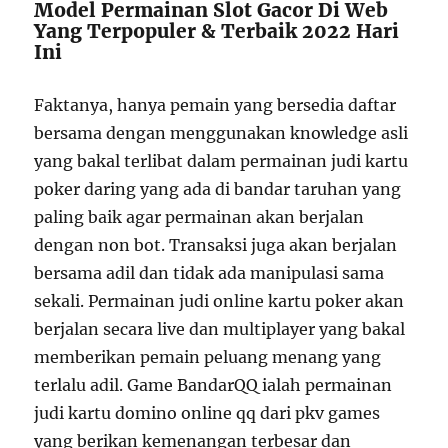
Model Permainan Slot Gacor Di Web
Yang Terpopuler & Terbaik 2022 Hari
Ini
Faktanya, hanya pemain yang bersedia daftar
bersama dengan menggunakan knowledge asli
yang bakal terlibat dalam permainan judi kartu
poker daring yang ada di bandar taruhan yang
paling baik agar permainan akan berjalan
dengan non bot. Transaksi juga akan berjalan
bersama adil dan tidak ada manipulasi sama
sekali. Permainan judi online kartu poker akan
berjalan secara live dan multiplayer yang bakal
memberikan pemain peluang menang yang
terlalu adil. Game BandarQQ ialah permainan
judi kartu domino online qq dari pkv games
yang berikan kemenangan terbesar dan