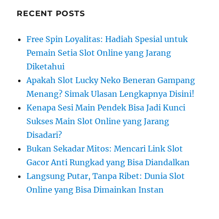
RECENT POSTS
Free Spin Loyalitas: Hadiah Spesial untuk
Pemain Setia Slot Online yang Jarang
Diketahui
Apakah Slot Lucky Neko Beneran Gampang
Menang? Simak Ulasan Lengkapnya Disini!
Kenapa Sesi Main Pendek Bisa Jadi Kunci
Sukses Main Slot Online yang Jarang
Disadari?
Bukan Sekadar Mitos: Mencari Link Slot
Gacor Anti Rungkad yang Bisa Diandalkan
Langsung Putar, Tanpa Ribet: Dunia Slot
Online yang Bisa Dimainkan Instan