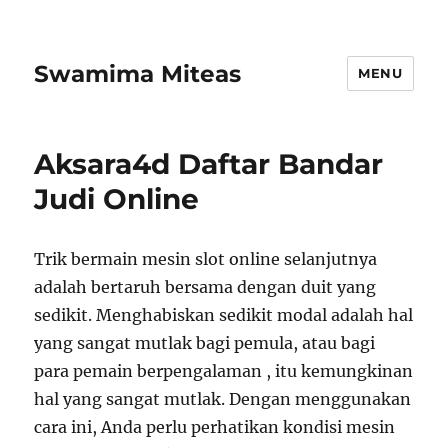
Swamima Miteas
MENU
Aksara4d Daftar Bandar
Judi Online
Trik bermain mesin slot online selanjutnya
adalah bertaruh bersama dengan duit yang
sedikit. Menghabiskan sedikit modal adalah hal
yang sangat mutlak bagi pemula, atau bagi
para pemain berpengalaman , itu kemungkinan
hal yang sangat mutlak. Dengan menggunakan
cara ini, Anda perlu perhatikan kondisi mesin