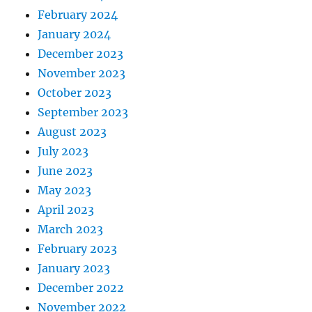
February 2024
January 2024
December 2023
November 2023
October 2023
September 2023
August 2023
July 2023
June 2023
May 2023
April 2023
March 2023
February 2023
January 2023
December 2022
November 2022