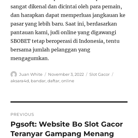
sangat dikenal dan dicintai oleh para pemain,
dan harapkan dapat memperluas jangkauan ke
pasar yang lebih baru. Saat ini, berdasarkan
pantauan kami, judi online yang digawangi
SBOBET tetap beroperasi di Indonesia, tentu
bersama jumlah pelanggan yang
mengagumkan.
Author
Posted
Categories
Tags
Juan White
November 3, 2022
Slot Gacor
on
aksara4d
,
bandar
,
daftar
,
online
Post
PREVIOUS
navigation
Pgsoft: Website Bo Slot Gacor
Previous
post:
Teranyar Gampang Menang