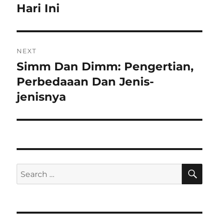
Hari Ini
NEXT
Simm Dan Dimm: Pengertian,
Next
post:
Perbedaaan Dan Jenis-
jenisnya
SE
Search
for: